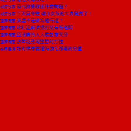
隔代教養教出什麼問題？
封面故事
三天夏令營 讓小女孩的世界變寬了！
封面故事
英語不是商場通行證？
國際視窗
哈利溫斯頓鑽石又有新老闆
國際視窗
亞洲廣告人大展創意天分
國際視窗
澳幣貶勢可望暫時打住
國際視窗
好的領導要懂得強化部屬的分量
商周書摘