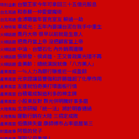
台塑王家今年可拿回三十五億元股息
特別企劃
和泰蘇一仲愛變魔術
台北耳語
金溥聰當年冒充室友 躲過一劫
台北耳語
辜成允：五年內要讓台泥在我手中重生
人物特寫
喬丹大帝 很早以前就是生意人
火線話題
把喬丹當上帝 沒把顧客當上帝
火線話題
中油、台塑石化 內外銷兩邊賺
火線話題
張榮發、侯貞雄、王又曾政黨光環不再
火線話題
金美齡：總統演說就像「八方美人」
火線話題
一％人力為銀行賺進近一成盈餘
產業風雲
元京證讓苗豐強和許勝雄起了化學作用
產業風雲
友達就怕奇美打壞面板行情
產業風雲
台積電成製造利多的神主牌
產業風雲
小股東反對 群光併明騰好事多磨
產業風雲
北京研擬「統一法」將於明春通過
大陸焦點
運動行銷在大陸 三招定成敗
大陸焦點
低價牌失靈 康師傅市占率退居第三
產業風雲
阿祖的兒子
封面故事
落跑父母激增！
封面故事