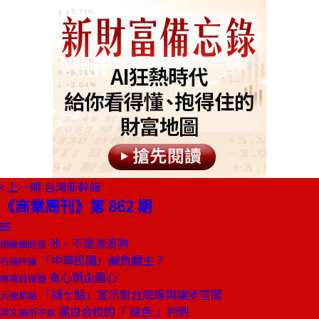
上一期
台灣新幹線
《商業周刊》第 862 期
他，不是流浪狗
總編輯的話
「中華民國」鹹魚翻生？
石頭評論
貪心與企圖心
商場自慢塾
「胡七點」宣示對台底線與讓步空間
大陸焦點
黑白合校的「 棕色 」判例
英文無所不談