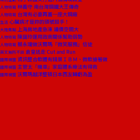
林義守 南台灣鋼鐵大王傳奇
人物特寫
台灣有必要再蓋一座大鋼廠
人物特寫
心臟病才是妳的頭號殺手！
生活
上海房地產急凍 議價空間大
大陸焦點
陳藹玲運用政商關係幫助弱勢
人物特寫
蔡永瓏做沃爾瑪「微笑服務」信徒
人物特寫
倉皇逃走 Cut and Run
英文無所不談
資訊整合軟體有錢景ＩＢＭ、微軟搶著做
國際視窗
主管太「機車」家庭體系療法有得救
國際視窗
沃爾瑪越洋整頓日本西友轉虧為盈
國際視窗