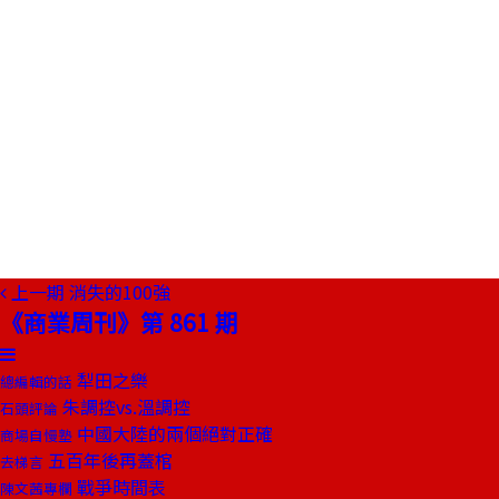
上一期
消失的100強
《商業周刊》第 861 期
犁田之樂
總編輯的話
朱調控vs.溫調控
石頭評論
中國大陸的兩個絕對正確
商場自慢塾
五百年後再蓋棺
去梯言
戰爭時間表
陳文茜專欄