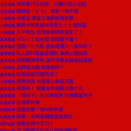
何奕達代父出席 何壽川放心出差
台北耳語
開發金「Ｆ４」 辜家一個不留
台北耳語
林泰生 價值三億的板凳哲學
人物特寫
廣明今年跌掉林百里七十七億財富
火線話題
入不敷出 健保保費明年漲定了！
火線話題
ＭＳＣＩ挺台股 這回靈不靈？
產業風雲
亞股一片大跌 基金經理人一致叫好？
產業風雲
私人銀行幫富豪理財 兼做心理諮商
產業風雲
蔡明興頻挖角 富邦消費金融急起直追
產業風雲
品牌是出路 還是陷阱？
人物專訪
封測景氣已經到頂？
產業風雲
道德淪喪 大陸黑心食品氾濫
大陸焦點
搞革命！ 龍巖去年每股大賺六元
產業風雲
「狗兒子」在台灣是狗 在美國當兒子
產業風雲
台灣新幹線
封面故事
速度改變了城市的命運
封面故事
殷琪：參與高鐵就是要成功
封面故事
搶救台灣中文力！
特別企劃
為了教國文打造八個情境教室
特別企劃