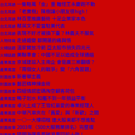
一隻鞋萬「金」重 難怪王永慶跑不動
台北耳語
「老實樹」陳樹讓小朋友很high！
台北耳語
林百里推廣藝術 十足企業家本色
台北耳語
蔡英文不愛當駐美代表
台北耳語
表現不好才被換下臺？林義夫不服氣
台北耳語
走過婚變 鄒開蓮的痛與悟
人物特寫
溫家寶放冷箭 亞太股市損失四兆元
火線話題
美聯準會：中國不足以造成全球通縮
火線話題
京城建設入主南企 會是廣三案翻版？
產業風雲
「兩個女人的戰爭」變「六角習題」
產業風雲
新奢華主義
封面故事
藝匠精神煉金術
封面故事
四組情感密碼掏空顧客荷包
封面故事
鴨子划水 和艦不到一年損益平衡
產業風雲
卓火土成了王雪紅最愛的專業經理人
產業風雲
中華汽車夾在「舊愛」與「新歡」之間
產業風雲
一○一大樓招租 連大股東都不想進駐
產業風雲
2003年〈500大服務業排名〉完整版
封面故事
陽明海運乘風破浪重回前十強！
封面故事