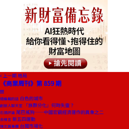
上一期
格局
《商業周刊》第 859 期
白色的城市
總編輯的話
「族群分化」何時失靈？
創辦人聊天室
尾巴搖狗──中國宏觀經濟運作的異象之二
石頭評論
新五四運動
去梯言
台獨市場化
陳文茜專欄