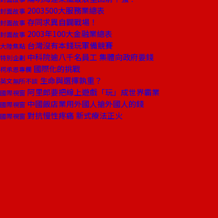
2003500大服務業總表
封面故事
存同求異自闢戰場！
封面故事
2003年100大金融業總表
封面故事
台灣沒有本錢玩軍備競賽
大陸焦點
中科院逾八千名員工 集體向政府要錢
特別企劃
國際化的挑戰
柯承恩專欄
生命與選擇孰重？
英文無所不談
阿里郎要把線上遊戲「玩」成世界霸業
國際視窗
中國飯店業用外國人搶外國人的錢
國際視窗
對抗慢性疼痛 新式療法正火
國際視窗