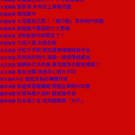
張家港 未來的上海後花園
大陸焦點
尋找紫牛
封面故事
大眾廣告已死！「真行銷」革命時代來臨
封面故事
創造紫牛基因的七大思維
封面故事
沒有創新你就死定了！
封面故事
只見片面 未窺全貌
封面故事
分紅不手軟 張忠謀博得辣妹殺手名
台北耳語
對抗微利時代 葉國一連領帶錢都省
台北耳語
推銷新式洗衣機 黃茂雄洗衣服免插電？
台北耳語
長女出閣 孫道存心情大不同
台北耳語
蜚短流長的專欄作家
英文無所不談
製造業發展耀眼 跨國企業相中印度
國際視窗
好萊塢老片加料 變成搶手貨
國際視窗
日本青少女 成為服飾業「大戶」
國際視窗