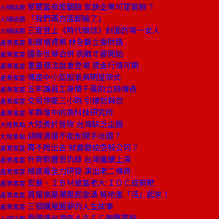
萊爾富叔姪翻臉 家族企業可望變臉？
火線話題
「我們兩方面都輸了」
火線話題
三度登上《時代雜誌》封面的第一女人
火線話題
彰銀增資案 林全斷立委財路
產業風雲
國泰世華合併 挑戰才要開始
產業風雲
重量級法說會登場 資金行情可期
產業風雲
傳產中小型股漸具明星架式
產業風雲
五年讓員工身價千萬的立錡傳奇
產業風雲
交易停擺三小時 引爆怒與怨
產業風雲
羊群堆中的高科技研究所
產業風雲
大陸勇於冒險 台灣缺乏企圖
大陸焦點
胡錦濤還不能放開手治國？
大陸焦點
再不跨出去 就要變成空殼公司？
產業風雲
外商軟體恩仇錄 台灣繼續上演
產業風雲
威達電全力研發 演出老二傳奇
產業風雲
宏碁、ＩＢＭ搶當老大 ＩＤＣ成箭靶
產業風雲
買屋換屋潮風起雲湧 房地產「活」起來！
產業風雲
三個購屋圓夢的人生故事
產業風雲
泰國讓台灣在ＡＰＥＣ銷聲匿跡
火線話題