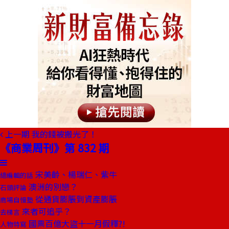
上一期
我的錢被搬光了！
《商業周刊》第 832 期
宋美齡、楊瑞仁、紫牛
總編輯的話
澳洲的別戀？
石頭評論
從通貨膨脹到資產膨脹
商場自慢塾
來者可追乎？
去梯言
國票百億大盜十一月假釋?!
人物特寫