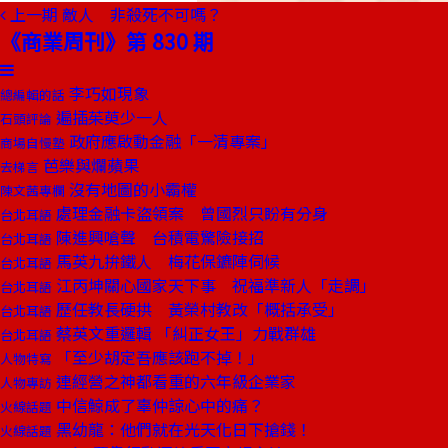
上一期
敵人 非殺死不可嗎？
《商業周刊》第 830 期
李巧如現象
總編輯的話
遍插茱萸少一人
石頭評論
政府應啟動金融「一清專案」
商場自慢塾
芭樂與爛蘋果
去梯言
沒有地圖的小霸權
陳文茜專欄
處理金融卡盜領案 曾國烈只盼有分身
台北耳語
陳進興嗆聲 台積電驚險接招
台北耳語
馬英九拚鐵人 梅花保鑣陣伺候
台北耳語
江丙坤關心國家天下事 祝福準新人「走調」
台北耳語
歷任教長硬拱 黃榮村教改「概括承受」
台北耳語
蔡英文重邏輯 「糾正女王」力戰群雄
台北耳語
「至少胡定吾應該跑不掉！」
人物特寫
連經營之神都看重的六年級企業家
人物專訪
中信鯨成了辜仲諒心中的痛？
火線話題
黑幼龍：他們就在光天化日下搶錢！
火線話題