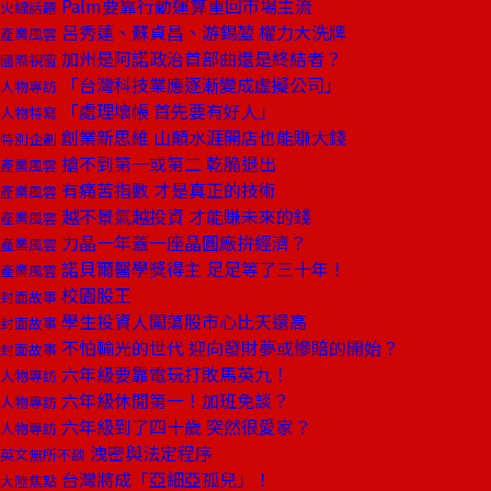
Palm要靠行動運算重回市場主流
火線話題
呂秀蓮、蘇貞昌、游錫堃 權力大洗牌
產業風雲
加州是阿諾政治首部曲還是終結者？
國際視窗
「台灣科技業應逐漸變成虛擬公司」
人物專訪
「處理壞帳 首先要有好人」
人物特寫
創業新思維 山顛水涯開店也能賺大錢
特別企劃
搶不到第一或第二 乾脆退出
產業風雲
有痛苦指數 才是真正的技術
產業風雲
越不景氣越投資 才能賺未來的錢
產業風雲
力晶一年蓋一座晶圓廠拚經濟？
產業風雲
諾貝爾醫學獎得主 足足等了三十年！
產業風雲
校園股王
封面故事
學生投資人闖蕩股市心比天還高
封面故事
不怕輸光的世代 迎向發財夢或慘賠的開始？
封面故事
六年級要靠電玩打敗馬英九！
人物專訪
六年級休閒第一！加班免談？
人物專訪
六年級到了四十歲 突然很愛家？
人物專訪
洩密與法定程序
英文無所不談
台灣將成「亞細亞孤兒」！
大陸焦點