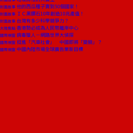
他的西瓜種子賣到50個國家！
封面故事
ＩＣ黑鑽石10年創造10兆產值！
封面故事
台灣有多少科學競爭力？
封面故事
香港勢必成為人民幣離岸中心
大陸焦點
病毒獵人－網路世界大偵探
國際視窗
挺進「汽車社會」 中國即將「變臉」？
國際視窗
中國內陸市場全球廣告業新目標
國際視窗