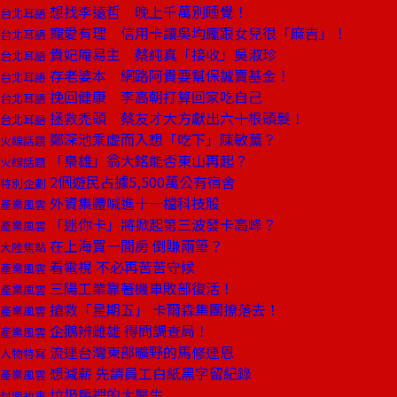
想找李遠哲 晚上千萬別睡覺！
台北耳語
寵愛有理 信用卡讓吳均龐跟女兒很「麻吉」！
台北耳語
貴妃庵易主 蔡純真「接收」吳淑珍
台北耳語
存老婆本 網路阿貴要幫保誠賣基金！
台北耳語
挽回健康 李高朝打算回家吃自己
台北耳語
拯救禿頭 蔡友才大方獻出六十根頭髮！
台北耳語
鄭深池乘虛而入想「吃下」陳敏薰？
火線話題
「梟雄」翁大銘能否東山再起？
火線話題
2個遊民占據5,500萬公有宿舍
特別企劃
外資集體喊進十一檔科技股
產業風雲
「迷你卡」將掀起第三波發卡高峰？
產業風雲
在上海買一間房 倒賺兩筆？
大陸焦點
看電視 不必再苦苦守候
產業風雲
三陽工業靠著機車敗部復活！
產業風雲
搶救「星期五」 卡爾森集團撩落去！
產業風雲
企鵝辨雌雄 得問調查局！
產業風雲
流連台灣東部曠野的馬修連恩
人物特寫
想減薪 先請員工白紙黑字留紀錄
產業風雲
垃圾房裡的大醫生
封面故事