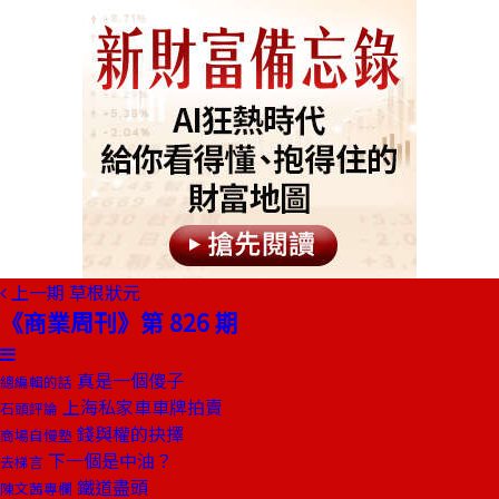
上一期
草根狀元
《商業周刊》第 826 期
真是一個傻子
總編輯的話
上海私家車車牌拍賣
石頭評論
錢與權的抉擇
商場自慢塾
下一個是中油？
去梯言
鐵道盡頭
陳文茜專欄