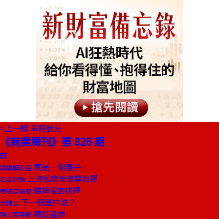
上一期
草根狀元
《商業周刊》第 826 期
真是一個傻子
總編輯的話
上海私家車車牌拍賣
石頭評論
錢與權的抉擇
商場自慢塾
下一個是中油？
去梯言
鐵道盡頭
陳文茜專欄