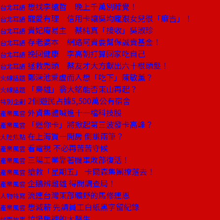
想找李遠哲 晚上千萬別睡覺！
台北耳語
寵愛有理 信用卡讓吳均龐跟女兒很「麻吉」！
台北耳語
貴妃庵易主 蔡純真「接收」吳淑珍
台北耳語
存老婆本 網路阿貴要幫保誠賣基金！
台北耳語
挽回健康 李高朝打算回家吃自己
台北耳語
拯救禿頭 蔡友才大方獻出六十根頭髮！
台北耳語
鄭深池乘虛而入想「吃下」陳敏薰？
火線話題
「梟雄」翁大銘能否東山再起？
火線話題
2個遊民占據5,500萬公有宿舍
特別企劃
外資集體喊進十一檔科技股
產業風雲
「迷你卡」將掀起第三波發卡高峰？
產業風雲
在上海買一間房 倒賺兩筆？
大陸焦點
看電視 不必再苦苦守候
產業風雲
三陽工業靠著機車敗部復活！
產業風雲
搶救「星期五」 卡爾森集團撩落去！
產業風雲
企鵝辨雌雄 得問調查局！
產業風雲
流連台灣東部曠野的馬修連恩
人物特寫
想減薪 先請員工白紙黑字留紀錄
產業風雲
垃圾房裡的大醫生
封面故事