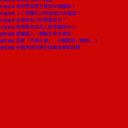
他的西瓜種子賣到50個國家！
封面故事
ＩＣ黑鑽石10年創造10兆產值！
封面故事
台灣有多少科學競爭力？
封面故事
香港勢必成為人民幣離岸中心
大陸焦點
病毒獵人－網路世界大偵探
國際視窗
挺進「汽車社會」 中國即將「變臉」？
國際視窗
中國內陸市場全球廣告業新目標
國際視窗