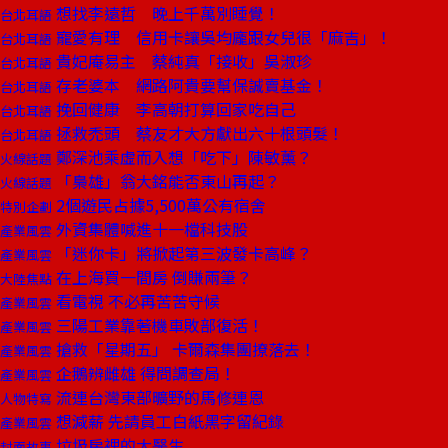
想找李遠哲 晚上千萬別睡覺！
台北耳語
寵愛有理 信用卡讓吳均龐跟女兒很「麻吉」！
台北耳語
貴妃庵易主 蔡純真「接收」吳淑珍
台北耳語
存老婆本 網路阿貴要幫保誠賣基金！
台北耳語
挽回健康 李高朝打算回家吃自己
台北耳語
拯救禿頭 蔡友才大方獻出六十根頭髮！
台北耳語
鄭深池乘虛而入想「吃下」陳敏薰？
火線話題
「梟雄」翁大銘能否東山再起？
火線話題
2個遊民占據5,500萬公有宿舍
特別企劃
外資集體喊進十一檔科技股
產業風雲
「迷你卡」將掀起第三波發卡高峰？
產業風雲
在上海買一間房 倒賺兩筆？
大陸焦點
看電視 不必再苦苦守候
產業風雲
三陽工業靠著機車敗部復活！
產業風雲
搶救「星期五」 卡爾森集團撩落去！
產業風雲
企鵝辨雌雄 得問調查局！
產業風雲
流連台灣東部曠野的馬修連恩
人物特寫
想減薪 先請員工白紙黑字留紀錄
產業風雲
垃圾房裡的大醫生
封面故事