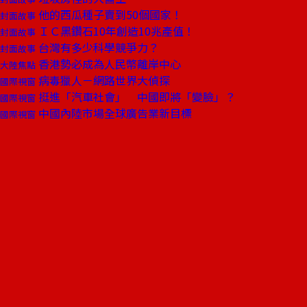
他的西瓜種子賣到50個國家！
封面故事
ＩＣ黑鑽石10年創造10兆產值！
封面故事
台灣有多少科學競爭力？
封面故事
香港勢必成為人民幣離岸中心
大陸焦點
病毒獵人－網路世界大偵探
國際視窗
挺進「汽車社會」 中國即將「變臉」？
國際視窗
中國內陸市場全球廣告業新目標
國際視窗