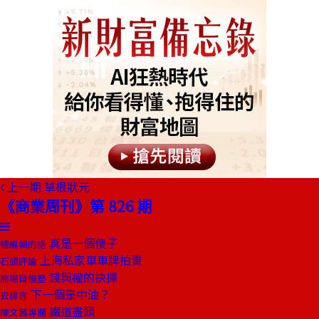
上一期
草根狀元
《商業周刊》第 826 期
真是一個傻子
總編輯的話
上海私家車車牌拍賣
石頭評論
錢與權的抉擇
商場自慢塾
下一個是中油？
去梯言
鐵道盡頭
陳文茜專欄