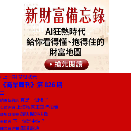
上一期
草根狀元
《商業周刊》第 826 期
真是一個傻子
總編輯的話
上海私家車車牌拍賣
石頭評論
錢與權的抉擇
商場自慢塾
下一個是中油？
去梯言
鐵道盡頭
陳文茜專欄