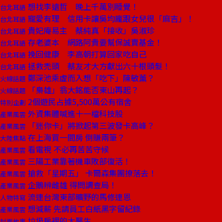
想找李遠哲 晚上千萬別睡覺！
台北耳語
寵愛有理 信用卡讓吳均龐跟女兒很「麻吉」！
台北耳語
貴妃庵易主 蔡純真「接收」吳淑珍
台北耳語
存老婆本 網路阿貴要幫保誠賣基金！
台北耳語
挽回健康 李高朝打算回家吃自己
台北耳語
拯救禿頭 蔡友才大方獻出六十根頭髮！
台北耳語
鄭深池乘虛而入想「吃下」陳敏薰？
火線話題
「梟雄」翁大銘能否東山再起？
火線話題
2個遊民占據5,500萬公有宿舍
特別企劃
外資集體喊進十一檔科技股
產業風雲
「迷你卡」將掀起第三波發卡高峰？
產業風雲
在上海買一間房 倒賺兩筆？
大陸焦點
看電視 不必再苦苦守候
產業風雲
三陽工業靠著機車敗部復活！
產業風雲
搶救「星期五」 卡爾森集團撩落去！
產業風雲
企鵝辨雌雄 得問調查局！
產業風雲
流連台灣東部曠野的馬修連恩
人物特寫
想減薪 先請員工白紙黑字留紀錄
產業風雲
垃圾房裡的大醫生
封面故事