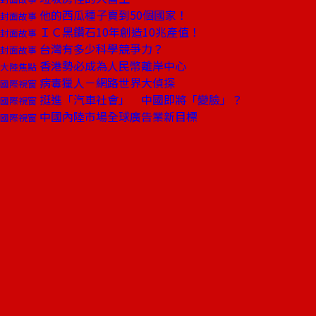
他的西瓜種子賣到50個國家！
封面故事
ＩＣ黑鑽石10年創造10兆產值！
封面故事
台灣有多少科學競爭力？
封面故事
香港勢必成為人民幣離岸中心
大陸焦點
病毒獵人－網路世界大偵探
國際視窗
挺進「汽車社會」 中國即將「變臉」？
國際視窗
中國內陸市場全球廣告業新目標
國際視窗