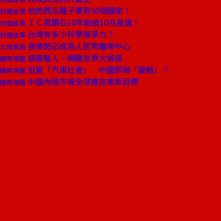
他的西瓜種子賣到50個國家！
封面故事
ＩＣ黑鑽石10年創造10兆產值！
封面故事
台灣有多少科學競爭力？
封面故事
香港勢必成為人民幣離岸中心
大陸焦點
病毒獵人－網路世界大偵探
國際視窗
挺進「汽車社會」 中國即將「變臉」？
國際視窗
中國內陸市場全球廣告業新目標
國際視窗