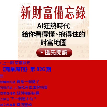
上一期
草根狀元
《商業周刊》第 826 期
真是一個傻子
總編輯的話
上海私家車車牌拍賣
石頭評論
錢與權的抉擇
商場自慢塾
下一個是中油？
去梯言
鐵道盡頭
陳文茜專欄