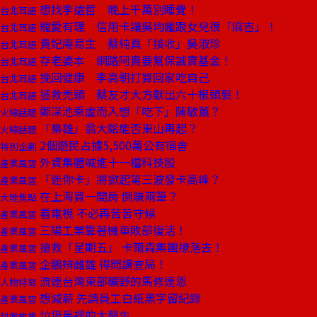
想找李遠哲 晚上千萬別睡覺！
台北耳語
寵愛有理 信用卡讓吳均龐跟女兒很「麻吉」！
台北耳語
貴妃庵易主 蔡純真「接收」吳淑珍
台北耳語
存老婆本 網路阿貴要幫保誠賣基金！
台北耳語
挽回健康 李高朝打算回家吃自己
台北耳語
拯救禿頭 蔡友才大方獻出六十根頭髮！
台北耳語
鄭深池乘虛而入想「吃下」陳敏薰？
火線話題
「梟雄」翁大銘能否東山再起？
火線話題
2個遊民占據5,500萬公有宿舍
特別企劃
外資集體喊進十一檔科技股
產業風雲
「迷你卡」將掀起第三波發卡高峰？
產業風雲
在上海買一間房 倒賺兩筆？
大陸焦點
看電視 不必再苦苦守候
產業風雲
三陽工業靠著機車敗部復活！
產業風雲
搶救「星期五」 卡爾森集團撩落去！
產業風雲
企鵝辨雌雄 得問調查局！
產業風雲
流連台灣東部曠野的馬修連恩
人物特寫
想減薪 先請員工白紙黑字留紀錄
產業風雲
垃圾房裡的大醫生
封面故事