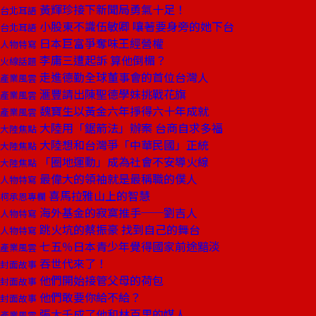
黃輝珍接下新聞局勇氣十足！
台北耳語
小股東不識伍敏卿 嚷著要身旁的她下台
台北耳語
日本巨富爭奪味王經營權
人物特寫
李庸三遭起訴 算他倒楣？
火線話題
走進德勤全球董事會的首位台灣人
產業風雲
滙豐請出陳聖德學妹挑戰花旗
產業風雲
魏寶生以黃金六年掙得六十年成就
產業風雲
大陸用「鋸箭法」辦案 台商自求多福
大陸焦點
大陸想和台灣爭「中華民國」正統
大陸焦點
「圈地運動」成為社會不安導火線
大陸焦點
最偉大的領袖就是最稱職的僕人
人物特寫
喜馬拉雅山上的智慧
柯承恩專欄
海外基金的寂寞推手──劉吉人
人物特寫
跳火坑的蔡振豪 找到自己的舞台
人物特寫
七五％日本青少年覺得國家前途黯淡
產業風雲
吞世代來了！
封面故事
他們開始接管父母的荷包
封面故事
他們敢要你給不給？
封面故事
張大千成了他和林百里的媒人
產業風雲