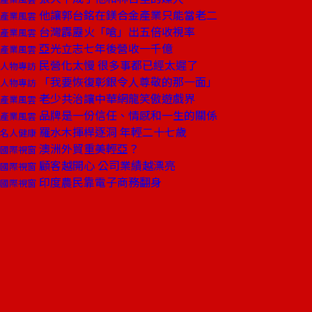
他讓郭台銘在鎂合金產業只能當老二
產業風雲
台灣霹靂火「嗆」出五倍收視率
產業風雲
亞光立志七年後營收一千億
產業風雲
民營化太慢 很多事都已經太遲了
人物專訪
「我要恢復彰銀令人尊敬的那一面」
人物專訪
老少共治讓中華網龍笑傲遊戲界
產業風雲
品牌是一份信任、情感和一生的關係
產業風雲
羅水木揮桿逐洞 年輕二十七歲
名人健康
澳洲外貿重美輕亞？
國際視窗
顧客越開心 公司業績越漂亮
國際視窗
印度農民靠電子商務翻身
國際視窗