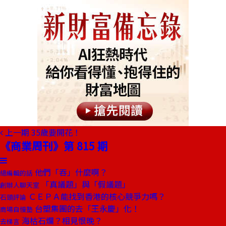
上一期
35歲要開花！
《商業周刊》第 815 期
他們「吞」什麼啊？
總編輯的話
「真議題」與「假議題」
創辦人聊天室
ＣＥＰＡ能找到香港的核心競爭力嗎？
石頭評論
台塑集團的去「王永慶」化！
商場自慢塾
海枯石爛？相見恨晚？
去梯言