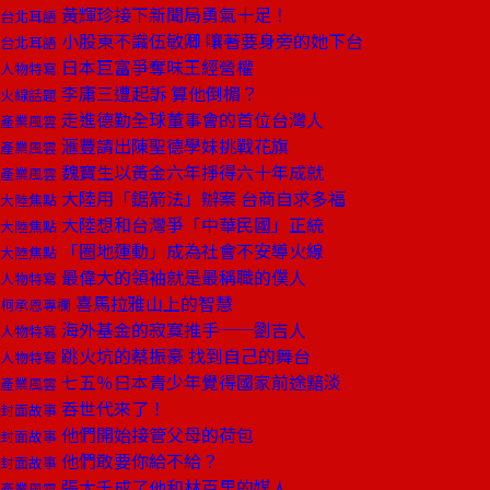
黃輝珍接下新聞局勇氣十足！
台北耳語
小股東不識伍敏卿 嚷著要身旁的她下台
台北耳語
日本巨富爭奪味王經營權
人物特寫
李庸三遭起訴 算他倒楣？
火線話題
走進德勤全球董事會的首位台灣人
產業風雲
滙豐請出陳聖德學妹挑戰花旗
產業風雲
魏寶生以黃金六年掙得六十年成就
產業風雲
大陸用「鋸箭法」辦案 台商自求多福
大陸焦點
大陸想和台灣爭「中華民國」正統
大陸焦點
「圈地運動」成為社會不安導火線
大陸焦點
最偉大的領袖就是最稱職的僕人
人物特寫
喜馬拉雅山上的智慧
柯承恩專欄
海外基金的寂寞推手──劉吉人
人物特寫
跳火坑的蔡振豪 找到自己的舞台
人物特寫
七五％日本青少年覺得國家前途黯淡
產業風雲
吞世代來了！
封面故事
他們開始接管父母的荷包
封面故事
他們敢要你給不給？
封面故事
張大千成了他和林百里的媒人
產業風雲