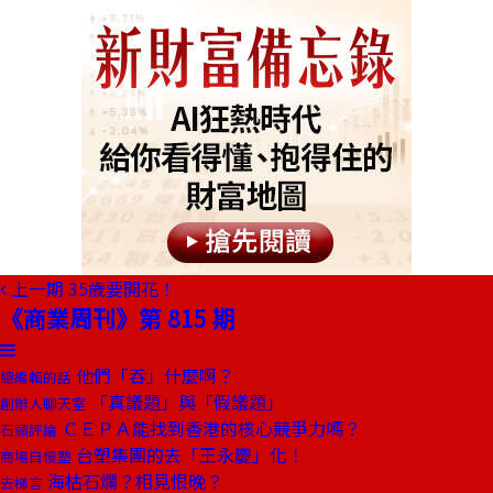
上一期
35歲要開花！
《商業周刊》第 815 期
他們「吞」什麼啊？
總編輯的話
「真議題」與「假議題」
創辦人聊天室
ＣＥＰＡ能找到香港的核心競爭力嗎？
石頭評論
台塑集團的去「王永慶」化！
商場自慢塾
海枯石爛？相見恨晚？
去梯言