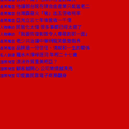
他讓郭台銘在鎂合金產業只能當老二
產業風雲
台灣霹靂火「嗆」出五倍收視率
產業風雲
亞光立志七年後營收一千億
產業風雲
民營化太慢 很多事都已經太遲了
人物專訪
「我要恢復彰銀令人尊敬的那一面」
人物專訪
老少共治讓中華網龍笑傲遊戲界
產業風雲
品牌是一份信任、情感和一生的關係
產業風雲
羅水木揮桿逐洞 年輕二十七歲
名人健康
澳洲外貿重美輕亞？
國際視窗
顧客越開心 公司業績越漂亮
國際視窗
印度農民靠電子商務翻身
國際視窗