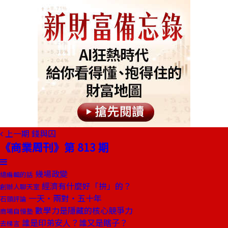
上一期
錢與囚
《商業周刊》第 813 期
幾場政變
總編輯的話
經濟有什麼好「拚」的？
創辦人聊天室
一天‧兩對‧五十年
石頭評論
數學力是隱藏的核心競爭力
商場自慢塾
誰是印弟安人？誰又是瞎子？
去梯言