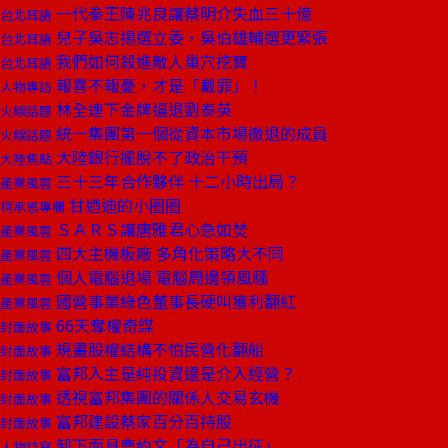
一代拳王陳兆良讓蔡明介失血三十億
台北耳語
兒子吳志揚選立委，吳伯雄輔選更緊張
台北耳語
我們如何殺進敵人巢穴挖寶
台北耳語
報喜不報憂，才是「戴罪」！
人物專訪
林全連下金牌逼退劉泰英
火線話題
統一集團第一個從資本市場撤退的成員
火線話題
大陸銀行擺脫不了政治干預
大陸焦點
三十三年合作夥伴 十二小時出局？
產業風雲
甘迺迪的小圈圈
柯承恩專欄
ＳＡＲＳ讓唐雅君心急如焚
產業風雲
四大主機板廠 多角化策略大不同
產業風雲
個人電腦退場 電腦周邊領風騷
產業風雲
國營事業綠色董事長硬叫獲利翻紅
產業風雲
66天奪權奇謀
封面故事
規畫股權結構不怕民營化翻船
封面故事
富邦入主是純投資還是介入經營？
封面故事
透視富邦集團的關係人交易玄機
封面故事
富邦建設蔡家百分百持股
封面故事
卸下面具曹約文「為自己出征」
人物特寫