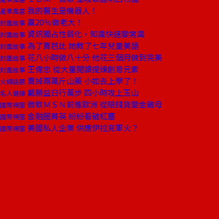
我的醫生是機器人！
產業風雲
贏20％做老大！
封面故事
資訊獨占性弱化，知識快速變常識
封面故事
為了賣芭比 她教了七年兒童美語
封面故事
花八小時做八十分 他花三個月做到完美
封面故事
王偉忠 從大量閱讀提煉創意元素
封面故事
賣掉兩萬斤山藥 小如去上學了！
火線話題
戴勝益日行萬步 四小時攻上玉山
名人健康
微軟ＭＳＮ前進歐洲 從賠錢貨變金雞母
國際視窗
金融圈菁英 紛紛看破紅塵
國際視窗
美國私人企業 供應伊拉克軍火？
國際視窗