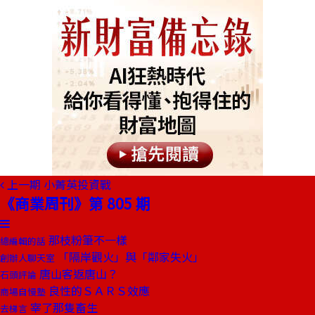
上一期
小菁英投資戰
《商業周刊》第 805 期
那枝粉筆不一樣
總編輯的話
「隔岸觀火」與「鄰家失火」
創辦人聊天室
唐山客返唐山？
石頭評論
良性的ＳＡＲＳ效應
商場自慢塾
宰了那隻畜生
去梯言