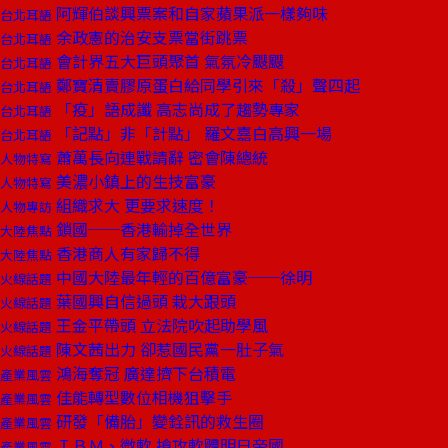
阿輝伯談興票案和自家蘋果派一樣夠味
台北耳語
余政憲的治安支票當街跳票
台北耳語
會計界五大巨頭聚首 氣氛冷颼颼
台北耳語
鄭寶清賣膠原蛋白給同學引來「殺」聲四起
台北耳語
「疫」語成讖 高志尚成了趨勢專家
台北耳語
「記點」非「計點」 羅文嘉白高興一場
台北耳語
蕭萬長向連戰請辭 密會陳總統
人物特寫
美濃小鎮上的生技富豪
人物特寫
組織求大 更要求速度！
人物專訪
鎖國──香港輸掉全世界
大陸焦點
香港商人有家歸不得
大陸焦點
中國大陸最年輕的百億富豪──徐明
火線話題
葉國興自信過頭 栽大跟頭
火線話題
王金平帶頭 立法院吹起助學風
火線話題
陳文茜出力 卻惹國民黨一肚子氣
火線話題
鴻海奪冠 廣達擠下台積電
產業風雲
佳能轉型數位相機狙擊手
產業風雲
研發「備胎」變銓訊的救生圈
產業風雲
ＩＢＭ、微軟 搶攻軟體明日帝國
產業風雲