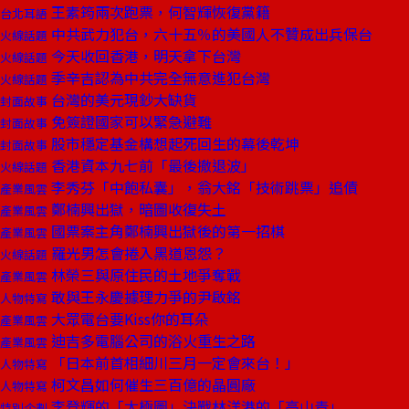
王素筠兩次跑票，何智輝恢復黨籍
台北耳語
中共武力犯台，六十五％的美國人不贊成出兵保台
火線話題
今天收回香港，明天拿下台灣
火線話題
季辛吉認為中共完全無意進犯台灣
火線話題
台灣的美元現鈔大缺貨
封面故事
免簽證國家可以緊急避難
封面故事
股市穩定基金構想起死回生的幕後乾坤
封面故事
香港資本九七前「最後撤退波」
火線話題
李秀芬「中飽私囊」，翁大銘「技術跳票」追債
產業風雲
鄭楠興出獄，暗圖收復失土
產業風雲
國票案主角鄭楠興出獄後的第一招棋
產業風雲
羅光男怎會捲入黑道恩怨？
火線話題
林榮三與原住民的土地爭奪戰
產業風雲
敢與王永慶據理力爭的尹啟銘
人物特寫
大眾電台要Kiss你的耳朵
產業風雲
迪吉多電腦公司的浴火重生之路
產業風雲
「日本前首相細川三月一定會來台！」
人物特寫
柯文昌如何催生三百億的晶圓廠
人物特寫
李登輝的「太極圖」決戰林洋港的「高山青」
特別企劃