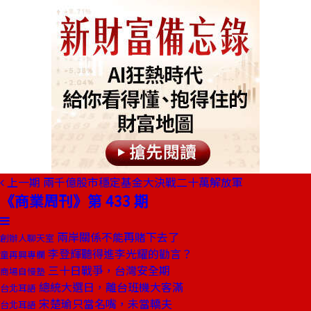
上一期
兩千億股市穩定基金大決戰二十萬解放軍
《商業周刊》第 433 期
兩岸關係不能再賭下去了
創辦人聊天室
李登輝聽得進李光耀的勸言？
童再興專欄
三十日戰爭，台灣安全期
商場自慢塾
總統大選日，離台班機大客滿
台北耳語
宋楚瑜只當名嘴，未當轎夫
台北耳語