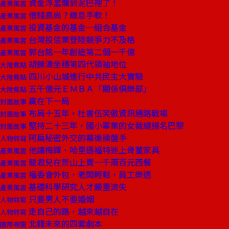
資金浮濫爛到泥巴裡了！
產業風雲
借錢高尚？繳息手軟！
產業風雲
投資基金的基金─組合基金
產業風雲
台灣投信業登陸競爭力不及格
產業風雲
郭台銘一年創造第二個一千億
產業風雲
胡錦濤坐穩第四代領袖地位
大陸焦點
四川小山城進行中共民主大實驗
大陸焦點
五千億元ＥＭＢＡ「關係俱樂部」
大陸焦點
贏在下一局
封面故事
布局十五年，杜書伍笑傲資訊通路戰場
封面故事
堅持二十三年，國小畢業的女裁縫揚名巴黎
封面故事
阿扁秘密外交的幕後操盤手
人物特寫
他讓梅鐸、哈里遜福特迷上骨董家具
產業風雲
龍君兒在荒山上賣一千兩百元西餐
產業風雲
福委會外包，老闆輕鬆，員工樂透
產業風雲
基礎科學研究人才嚴重流失
產業風雲
只要男人不要婚姻
人物特寫
走自己的路，越來越自在
人物特寫
北韓未來的四套劇本
國際視窗