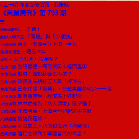
上一期
你吝嗇他怕死，我賺錢
《商業周刊》第 793 期
一千億！
總編輯的話
「開竅」與「少根筋」
創辦人聊天室
台北→澎湖＝＞上海→台北
石頭評論
三通看今年
商場自慢塾
人心思蔣，然後呢？
去梯言
游錫堃把一萬份賀年卡退回重印
台北耳語
殷琪：誰說我要生小孩？
台北耳語
政務委員胡勝正入黨「撩落去」
台北耳語
王永在發「豪語」，台塑集團營收少一千億
台北耳語
取消遺產稅，經濟馬上好起來
人物專訪
林中斌成為「文人領軍」種子選手
人物特寫
吐槽阿扁，上海台辦卯起來拚直航
火線話題
猜猜我是誰？
火線話題
本田拿三十八億和車迷「搏感情」
火線話題
陸行之嗅到半導體春燕的氣息？
產業風雲