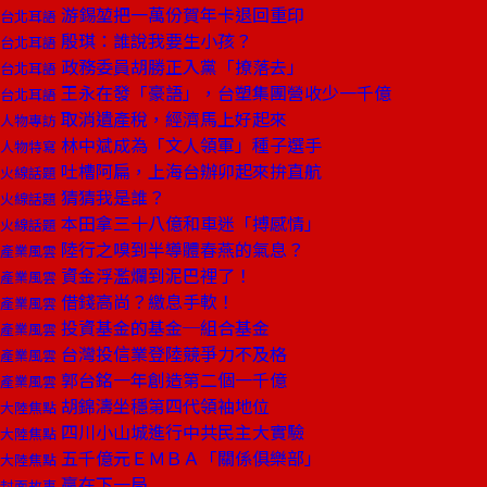
游錫堃把一萬份賀年卡退回重印
台北耳語
殷琪：誰說我要生小孩？
台北耳語
政務委員胡勝正入黨「撩落去」
台北耳語
王永在發「豪語」，台塑集團營收少一千億
台北耳語
取消遺產稅，經濟馬上好起來
人物專訪
林中斌成為「文人領軍」種子選手
人物特寫
吐槽阿扁，上海台辦卯起來拚直航
火線話題
猜猜我是誰？
火線話題
本田拿三十八億和車迷「搏感情」
火線話題
陸行之嗅到半導體春燕的氣息？
產業風雲
資金浮濫爛到泥巴裡了！
產業風雲
借錢高尚？繳息手軟！
產業風雲
投資基金的基金─組合基金
產業風雲
台灣投信業登陸競爭力不及格
產業風雲
郭台銘一年創造第二個一千億
產業風雲
胡錦濤坐穩第四代領袖地位
大陸焦點
四川小山城進行中共民主大實驗
大陸焦點
五千億元ＥＭＢＡ「關係俱樂部」
大陸焦點
贏在下一局
封面故事