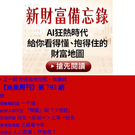
上一期
你吝嗇他怕死，我賺錢
《商業周刊》第 793 期
一千億！
總編輯的話
「開竅」與「少根筋」
創辦人聊天室
台北→澎湖＝＞上海→台北
石頭評論
三通看今年
商場自慢塾
人心思蔣，然後呢？
去梯言