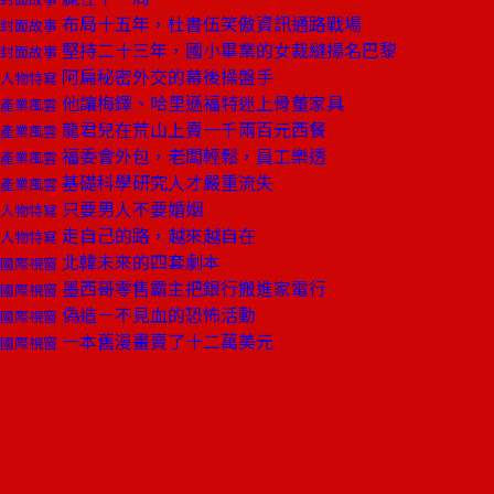
布局十五年，杜書伍笑傲資訊通路戰場
封面故事
堅持二十三年，國小畢業的女裁縫揚名巴黎
封面故事
阿扁秘密外交的幕後操盤手
人物特寫
他讓梅鐸、哈里遜福特迷上骨董家具
產業風雲
龍君兒在荒山上賣一千兩百元西餐
產業風雲
福委會外包，老闆輕鬆，員工樂透
產業風雲
基礎科學研究人才嚴重流失
產業風雲
只要男人不要婚姻
人物特寫
走自己的路，越來越自在
人物特寫
北韓未來的四套劇本
國際視窗
墨西哥零售霸主把銀行搬進家電行
國際視窗
偽造－不見血的恐怖活動
國際視窗
一本舊漫畫賣了十二萬美元
國際視窗