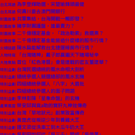
為李登輝助選，宋楚瑜鋒頭最健
台北耳語
何壽川要去澳門開銀行
台北耳語
共軍集結，台海開戰一觸即發？
封面故事
擁李財團護盤，誰最賣力？
封面故事
二千億穩定基金，「政治勒索」救選票？
封面故事
二千億穩定基金能營造什麼樣的股市行情？
封面故事
陳水扁能解救台北捷運線房市行情？
火線話題
「台灣賭神」戴子郎贏遍天下賭場祕辛
人物特寫
首位「紅色港督」會是連戰的密友董建華？
大陸焦點
台灣民選總統的風水命相大剖析
特別企劃
總統參選人競選總部的風水玄機
特別企劃
四組總統參選人「八字」大眉批
特別企劃
四組總統參選人的面子問題
特別企劃
李林彭陳「星象命盤」的玄機
特別企劃
榮安邱與竟a助的寶肝丸神效傳奇
產業風雲
台灣「草地狀元」創業致富傳奇
特別企劃
黃崑虎從叛逆少年到養雞大王
特別企劃
鍾文梁從洗車工到木瓜牛奶大王
特別企劃
吳和田如何從「吳三千」變成「吳億萬」
特別企劃