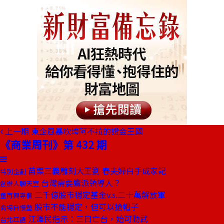
上一期
東企風暴吹垮阿不拉的證金王國
《商業周刊》第 432 期
苗栗三義雕刻大王劉 春夫婦白手成家記
特別企劃
台灣需要鷹派領導人？
創辦人聊天室
二千億股市穩定基金v.s.二十萬解放軍
童再興專欄
股市不能穩定，但可以搶帽子
商場自慢塾
江澤民指示：三日亡台，始可動武
台北耳語