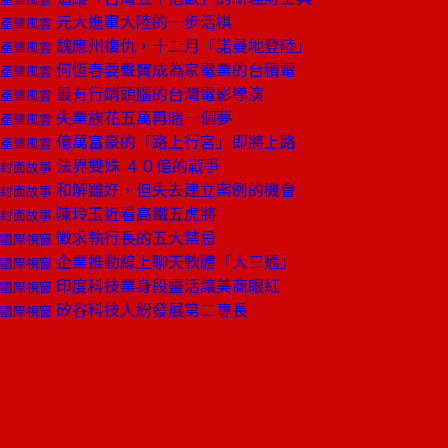
元大進軍大陸的一步活棋
產業風雲
魏應州復仇，十二月「諾曼地登陸」
產業風雲
何恆春要聲寶成為家電業的台積電
產業風雲
最有行銷頭腦的台灣電影導演
產業風雲
失業族花五萬再賭一個夢
產業風雲
億萬富豪的「路上行宮」即將上路
產業風雲
法界雙姝 ４０億的戰爭
封面故事
和解雖好，但失去建立案例的機會
封面故事
陳玲玉近看高鐵五虎將
封面故事
徵求執行長的五大禁忌
國際視窗
企業推動線上聊天軟體「大三通」
國際視窗
印度科技業身段靈活讓美商眼紅
國際視窗
矽谷科技人紛發展第二專長
國際視窗