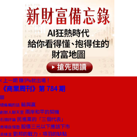
上一期
賺5%就出場！
《商業周刊》第 784 期
輸與贏
總編輯的話
兩岸和平的契機
創辦人聊天室
民進黨的「三個代表」
石頭評論
股價三元以下應該下市
商場自慢塾
劉邦的戰力，項羽的缺點
去梯言