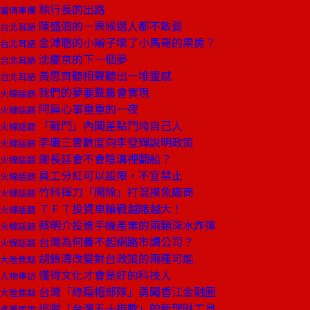
執行長的出路
雷倩專欄
陳盛沺的一票候選人都不敢要
台北耳語
金溥聰的小辮子壞了小馬哥的票房？
台北耳語
沈慶京的下一個夢
台北耳語
黃思齊聽相聲聽出一堆靈感
台北耳語
我們的夢要靠農會實現
火線話題
阿扁心事重重的一夜
火線話題
「戰鬥」內閣差點鬥垮自己人
火線話題
李庸三曾數度向李登輝說明政策
火線話題
謝長廷會不會陰溝裡翻船？
火線話題
員工分紅可以設限，不宜禁止
火線話題
竹科揮刀「開除」打混摸魚廠商
火線話題
ＴＦＴ投資車輪戰越賭越大！
火線話題
蔡明介投進手機產業的兩顆深水炸彈
火線話題
台灣為何養不起網路市調公司？
火線話題
胡錦濤改變對台政策的兩種可能
大陸焦點
懂得文化才會是好的科技人
人物專訪
台灣「綠扁帽部隊」勇闖香江金融圈
大陸焦點
追蹤「台灣五十指數」的新理財工具
產業風雲