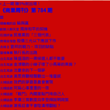
上一期
賺5%就出場！
《商業周刊》第 784 期
輸與贏
總編輯的話
兩岸和平的契機
創辦人聊天室
民進黨的「三個代表」
石頭評論
股價三元以下應該下市
商場自慢塾
劉邦的戰力，項羽的缺點
去梯言
執行長的出路
雷倩專欄
陳盛沺的一票候選人都不敢要
台北耳語
金溥聰的小辮子壞了小馬哥的票房？
台北耳語
沈慶京的下一個夢
台北耳語
黃思齊聽相聲聽出一堆靈感
台北耳語
我們的夢要靠農會實現
火線話題
阿扁心事重重的一夜
火線話題
「戰鬥」內閣差點鬥垮自己人
火線話題
李庸三曾數度向李登輝說明政策
火線話題
謝長廷會不會陰溝裡翻船？
火線話題