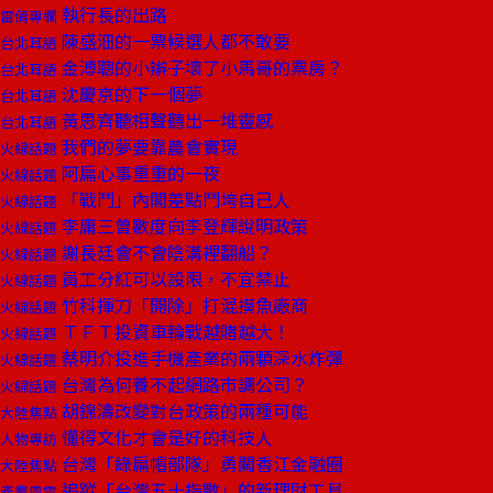
執行長的出路
雷倩專欄
陳盛沺的一票候選人都不敢要
台北耳語
金溥聰的小辮子壞了小馬哥的票房？
台北耳語
沈慶京的下一個夢
台北耳語
黃思齊聽相聲聽出一堆靈感
台北耳語
我們的夢要靠農會實現
火線話題
阿扁心事重重的一夜
火線話題
「戰鬥」內閣差點鬥垮自己人
火線話題
李庸三曾數度向李登輝說明政策
火線話題
謝長廷會不會陰溝裡翻船？
火線話題
員工分紅可以設限，不宜禁止
火線話題
竹科揮刀「開除」打混摸魚廠商
火線話題
ＴＦＴ投資車輪戰越賭越大！
火線話題
蔡明介投進手機產業的兩顆深水炸彈
火線話題
台灣為何養不起網路市調公司？
火線話題
胡錦濤改變對台政策的兩種可能
大陸焦點
懂得文化才會是好的科技人
人物專訪
台灣「綠扁帽部隊」勇闖香江金融圈
大陸焦點
追蹤「台灣五十指數」的新理財工具
產業風雲