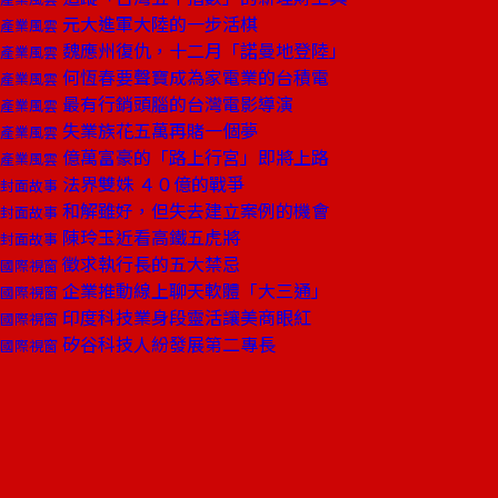
元大進軍大陸的一步活棋
產業風雲
魏應州復仇，十二月「諾曼地登陸」
產業風雲
何恆春要聲寶成為家電業的台積電
產業風雲
最有行銷頭腦的台灣電影導演
產業風雲
失業族花五萬再賭一個夢
產業風雲
億萬富豪的「路上行宮」即將上路
產業風雲
法界雙姝 ４０億的戰爭
封面故事
和解雖好，但失去建立案例的機會
封面故事
陳玲玉近看高鐵五虎將
封面故事
徵求執行長的五大禁忌
國際視窗
企業推動線上聊天軟體「大三通」
國際視窗
印度科技業身段靈活讓美商眼紅
國際視窗
矽谷科技人紛發展第二專長
國際視窗