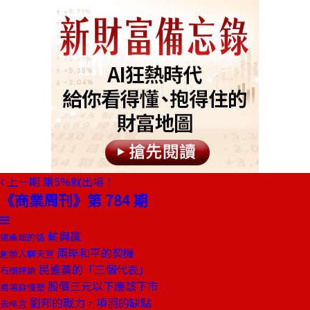
上一期
賺5%就出場！
《商業周刊》第 784 期
輸與贏
總編輯的話
兩岸和平的契機
創辦人聊天室
民進黨的「三個代表」
石頭評論
股價三元以下應該下市
商場自慢塾
劉邦的戰力，項羽的缺點
去梯言