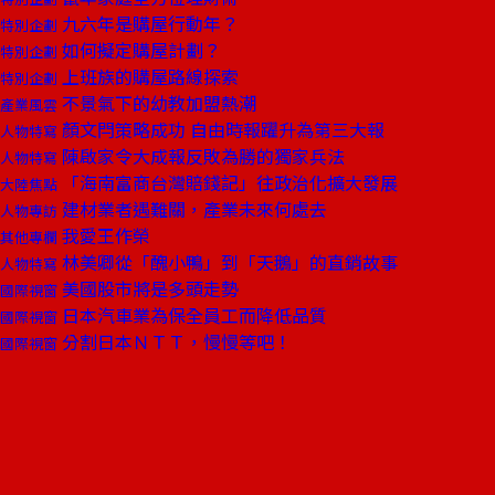
九六年是購屋行動年？
特別企劃
如何擬定購屋計劃？
特別企劃
上班族的購屋路線探索
特別企劃
不景氣下的幼教加盟熱潮
產業風雲
顏文閂策略成功 自由時報躍升為第三大報
人物特寫
陳啟家令大成報反敗為勝的獨家兵法
人物特寫
「海南富商台灣賠錢記」往政治化擴大發展
大陸焦點
建材業者遇難關，產業未來何處去
人物專訪
我愛王作榮
其他專欄
林美卿從「醜小鴨」到「天鵝」的直銷故事
人物特寫
美國股市將是多頭走勢
國際視窗
日本汽車業為保全員工而降低品質
國際視窗
分割日本ＮＴＴ，慢慢等吧！
國際視窗