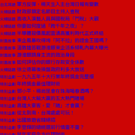
軍方反彈，楊天生入主台灣日報有變數
台北耳語
財政部鎖定名節目主持人查稅
火線話題
高收入演藝人員與國稅局「鬥稅」大觀
火線話題
你要如何度過「跨千年之夜」？
火線話題
半導體殺價風起雲湧高獲利時代正式終結
火線話題
東企風暴吹得垮「阿不拉」的證金王國嗎？
封面故事
溫敦雄苦戰游淮銀東企派系傾軋內幕大曝光
封面故事
游淮銀躋身主流的政治身段
封面故事
如何評估你的銀行存款安全係數
封面故事
徐立德幕後操盤政府利多大放送
火線話題
一九九五年十大行業年終獎金完整版
特別企劃
年終獎金最佳理財術
特別企劃
鄧小平、楊尚昆會在珠海喝春酒嗎？
特別企劃
台灣人大輸大贏的五大熱門賭場
特別企劃
高雄大豪客，愛「賭」才會贏？
特別企劃
從北到南，台灣處處可玩！
特別企劃
出國旅遊省錢絕招
特別企劃
李登輝的總統選前行情靈不靈？
特別企劃
鼠年家庭全方位理財術
特別企劃