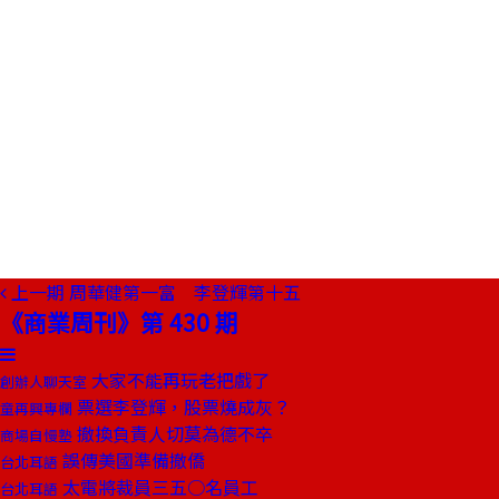
上一期
周華健第一富 李登輝第十五
《商業周刊》第 430 期
大家不能再玩老把戲了
創辦人聊天室
票選李登輝，股票燒成灰？
童再興專欄
撤換負責人切莫為德不卒
商場自慢塾
誤傳美國準備撤僑
台北耳語
太電將裁員三五○名員工
台北耳語