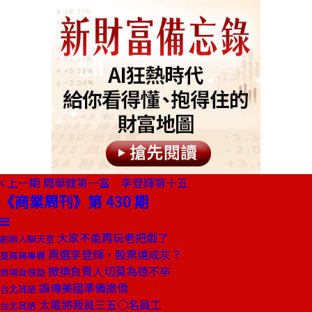
上一期
周華健第一富 李登輝第十五
《商業周刊》第 430 期
大家不能再玩老把戲了
創辦人聊天室
票選李登輝，股票燒成灰？
童再興專欄
撤換負責人切莫為德不卒
商場自慢塾
誤傳美國準備撤僑
台北耳語
太電將裁員三五○名員工
台北耳語