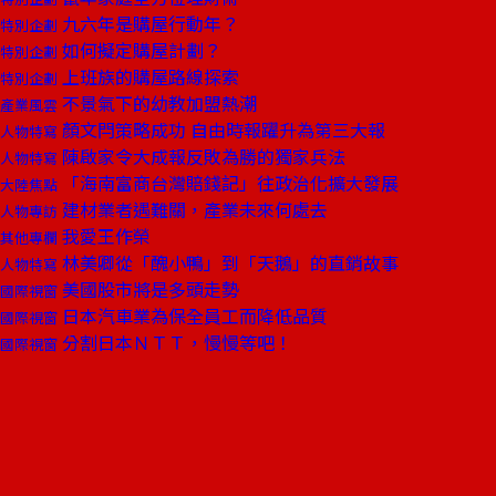
九六年是購屋行動年？
特別企劃
如何擬定購屋計劃？
特別企劃
上班族的購屋路線探索
特別企劃
不景氣下的幼教加盟熱潮
產業風雲
顏文閂策略成功 自由時報躍升為第三大報
人物特寫
陳啟家令大成報反敗為勝的獨家兵法
人物特寫
「海南富商台灣賠錢記」往政治化擴大發展
大陸焦點
建材業者遇難關，產業未來何處去
人物專訪
我愛王作榮
其他專欄
林美卿從「醜小鴨」到「天鵝」的直銷故事
人物特寫
美國股市將是多頭走勢
國際視窗
日本汽車業為保全員工而降低品質
國際視窗
分割日本ＮＴＴ，慢慢等吧！
國際視窗