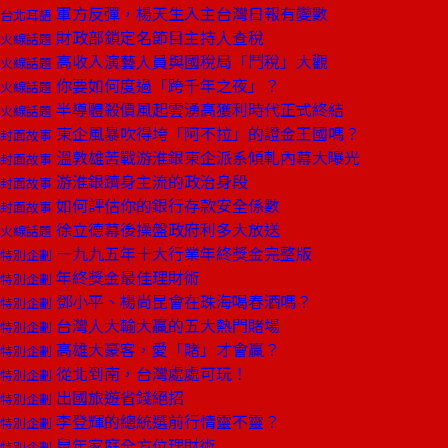
軍方反彈，楊天生入主台灣日報有變數
台北耳語
財政部鎖定名節目主持人查稅
火線話題
高收入演藝人員與國稅局「鬥稅」大觀
火線話題
你要如何度過「跨千年之夜」？
火線話題
半導體殺價風起雲湧高獲利時代正式終結
火線話題
東企風暴吹得垮「阿不拉」的證金王國嗎？
封面故事
溫敦雄苦戰游淮銀東企派系傾軋內幕大曝光
封面故事
游淮銀躋身主流的政治身段
封面故事
如何評估你的銀行存款安全係數
封面故事
徐立德幕後操盤政府利多大放送
火線話題
一九九五年十大行業年終獎金完整版
特別企劃
年終獎金最佳理財術
特別企劃
鄧小平、楊尚昆會在珠海喝春酒嗎？
特別企劃
台灣人大輸大贏的五大熱門賭場
特別企劃
高雄大豪客，愛「賭」才會贏？
特別企劃
從北到南，台灣處處可玩！
特別企劃
出國旅遊省錢絕招
特別企劃
李登輝的總統選前行情靈不靈？
特別企劃
鼠年家庭全方位理財術
特別企劃