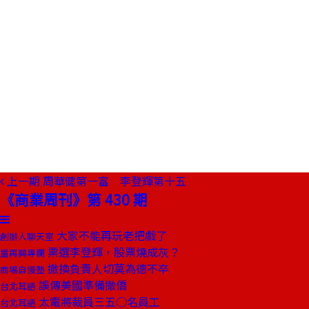
上一期
周華健第一富 李登輝第十五
《商業周刊》第 430 期
大家不能再玩老把戲了
創辦人聊天室
票選李登輝，股票燒成灰？
童再興專欄
撤換負責人切莫為德不卒
商場自慢塾
誤傳美國準備撤僑
台北耳語
太電將裁員三五○名員工
台北耳語