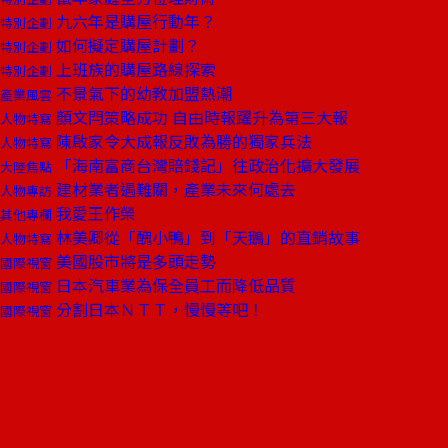
九六年是購屋行動年？
特別企劃
如何擬定購屋計劃？
特別企劃
上班族的購屋路線探索
特別企劃
不景氣下的幼教加盟熱潮
產業風雲
顏文閂策略成功 自由時報躍升為第三大報
人物特寫
陳啟家令大成報反敗為勝的獨家兵法
人物特寫
「海南富商台灣賠錢記」往政治化擴大發展
大陸焦點
建材業者遇難關，產業未來何處去
人物專訪
我愛王作榮
其他專欄
林美卿從「醜小鴨」到「天鵝」的直銷故事
人物特寫
美國股市將是多頭走勢
國際視窗
日本汽車業為保全員工而降低品質
國際視窗
分割日本ＮＴＴ，慢慢等吧！
國際視窗