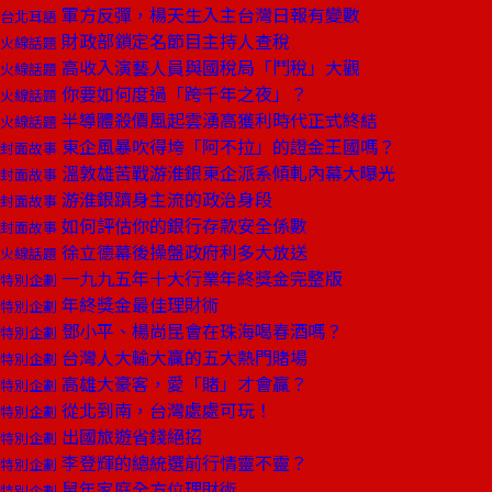
軍方反彈，楊天生入主台灣日報有變數
台北耳語
財政部鎖定名節目主持人查稅
火線話題
高收入演藝人員與國稅局「鬥稅」大觀
火線話題
你要如何度過「跨千年之夜」？
火線話題
半導體殺價風起雲湧高獲利時代正式終結
火線話題
東企風暴吹得垮「阿不拉」的證金王國嗎？
封面故事
溫敦雄苦戰游淮銀東企派系傾軋內幕大曝光
封面故事
游淮銀躋身主流的政治身段
封面故事
如何評估你的銀行存款安全係數
封面故事
徐立德幕後操盤政府利多大放送
火線話題
一九九五年十大行業年終獎金完整版
特別企劃
年終獎金最佳理財術
特別企劃
鄧小平、楊尚昆會在珠海喝春酒嗎？
特別企劃
台灣人大輸大贏的五大熱門賭場
特別企劃
高雄大豪客，愛「賭」才會贏？
特別企劃
從北到南，台灣處處可玩！
特別企劃
出國旅遊省錢絕招
特別企劃
李登輝的總統選前行情靈不靈？
特別企劃
鼠年家庭全方位理財術
特別企劃