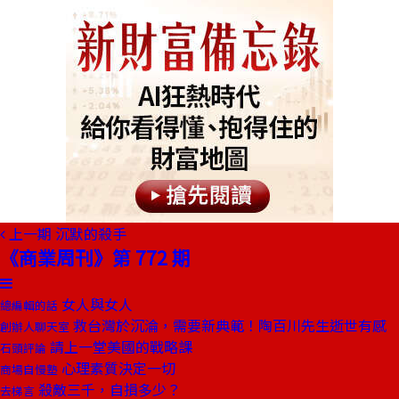
上一期
沉默的殺手
《商業周刊》第 772 期
女人與女人
總編輯的話
救台灣於沉淪，需要新典範！陶百川先生逝世有感
創辦人聊天室
請上一堂美國的戰略課
石頭評論
心理素質決定一切
商場自慢塾
殺敵三千，自損多少？
去梯言