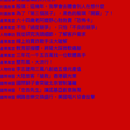
殷琪：這幾年，我學會去體會別人在想什麼
封面故事
為了「第三個孩子」，黑色的殷琪「開竅」了！
封面故事
六十四歲老阿嬤野心勃勃賣「恐怖卡」
產業風雲
不怕「過度競爭」，只怕「不良的競爭」
產業風雲
我從研究洗頭細節，了解客戶需求
人物專訪
線上拍賣詐欺手法大破解
產業風雲
教育部撐腰，昇陽大踩微軟痛腳
產業風雲
三年花一千五百萬找一位軟體高手
產業風雲
整形風，大流行！
產業風雲
李志建用三萬八創造五億元產值
人物特寫
大陸旅客「搶救」香港觀光業
國際視窗
國際獅子會突破北京管制藩籬
國際視窗
「忠告先生」讓諾基亞創意無限
國際視窗
網路音樂交換盛行，美國唱片協會反擊
國際視窗