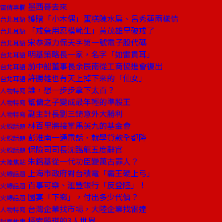
墨西哥去來
雷倩專欄
獲贈「小木偶」蛋糕陳水扁、呂秀蓮兩樣情
台北耳語
「戒急用忍模範生」黃茂雄早破戒了
台北耳語
宋恭源力保天字第一號電子股代碼
台北耳語
明基策略長一家，名字「如雷貫耳」
台北耳語
前中船董事長余辰南從工商協進會復出
台北耳語
許勝雄也有天上掉下來的「仙女」
台北耳語
誰，想一步步拿下太百？
人物特寫
幫傭之子變成最年輕的準股王
人物特寫
副主計長劉三錡意外大勝利
人物特寫
林百里將接掌馬英九的基金會
火線話題
彭淮南一通電話，就學貸款全都降
火線話題
保險司司長沈臨龍五度辭官
火線話題
朱鎔基從一代功臣變萬古罪人？
大陸焦點
上海市政府對台積電「霸王硬上弓」
火線話題
百事可樂、滙豐銀行「反登陸」！
火線話題
國宴「下鄉」，付出多少代價？
火線話題
台灣企業找市場，大陸企業找雷達
人物特寫
探索殷琪的3人世界
封面故事