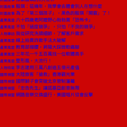
殷琪：這幾年，我學會去體會別人在想什麼
封面故事
為了「第三個孩子」，黑色的殷琪「開竅」了！
封面故事
六十四歲老阿嬤野心勃勃賣「恐怖卡」
產業風雲
不怕「過度競爭」，只怕「不良的競爭」
產業風雲
我從研究洗頭細節，了解客戶需求
人物專訪
線上拍賣詐欺手法大破解
產業風雲
教育部撐腰，昇陽大踩微軟痛腳
產業風雲
三年花一千五百萬找一位軟體高手
產業風雲
整形風，大流行！
產業風雲
李志建用三萬八創造五億元產值
人物特寫
大陸旅客「搶救」香港觀光業
國際視窗
國際獅子會突破北京管制藩籬
國際視窗
「忠告先生」讓諾基亞創意無限
國際視窗
網路音樂交換盛行，美國唱片協會反擊
國際視窗