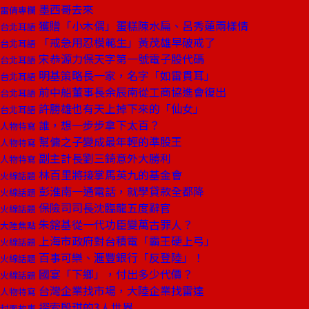
墨西哥去來
雷倩專欄
獲贈「小木偶」蛋糕陳水扁、呂秀蓮兩樣情
台北耳語
「戒急用忍模範生」黃茂雄早破戒了
台北耳語
宋恭源力保天字第一號電子股代碼
台北耳語
明基策略長一家，名字「如雷貫耳」
台北耳語
前中船董事長余辰南從工商協進會復出
台北耳語
許勝雄也有天上掉下來的「仙女」
台北耳語
誰，想一步步拿下太百？
人物特寫
幫傭之子變成最年輕的準股王
人物特寫
副主計長劉三錡意外大勝利
人物特寫
林百里將接掌馬英九的基金會
火線話題
彭淮南一通電話，就學貸款全都降
火線話題
保險司司長沈臨龍五度辭官
火線話題
朱鎔基從一代功臣變萬古罪人？
大陸焦點
上海市政府對台積電「霸王硬上弓」
火線話題
百事可樂、滙豐銀行「反登陸」！
火線話題
國宴「下鄉」，付出多少代價？
火線話題
台灣企業找市場，大陸企業找雷達
人物特寫
探索殷琪的3人世界
封面故事