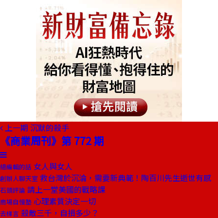
上一期
沉默的殺手
《商業周刊》第 772 期
女人與女人
總編輯的話
救台灣於沉淪，需要新典範！陶百川先生逝世有感
創辦人聊天室
請上一堂美國的戰略課
石頭評論
心理素質決定一切
商場自慢塾
殺敵三千，自損多少？
去梯言