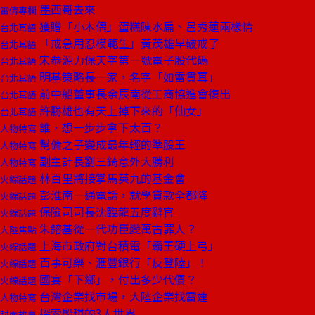
墨西哥去來
雷倩專欄
獲贈「小木偶」蛋糕陳水扁、呂秀蓮兩樣情
台北耳語
「戒急用忍模範生」黃茂雄早破戒了
台北耳語
宋恭源力保天字第一號電子股代碼
台北耳語
明基策略長一家，名字「如雷貫耳」
台北耳語
前中船董事長余辰南從工商協進會復出
台北耳語
許勝雄也有天上掉下來的「仙女」
台北耳語
誰，想一步步拿下太百？
人物特寫
幫傭之子變成最年輕的準股王
人物特寫
副主計長劉三錡意外大勝利
人物特寫
林百里將接掌馬英九的基金會
火線話題
彭淮南一通電話，就學貸款全都降
火線話題
保險司司長沈臨龍五度辭官
火線話題
朱鎔基從一代功臣變萬古罪人？
大陸焦點
上海市政府對台積電「霸王硬上弓」
火線話題
百事可樂、滙豐銀行「反登陸」！
火線話題
國宴「下鄉」，付出多少代價？
火線話題
台灣企業找市場，大陸企業找雷達
人物特寫
探索殷琪的3人世界
封面故事