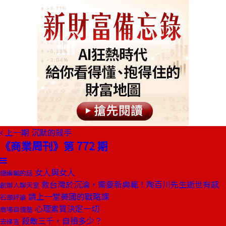
上一期
沉默的殺手
《商業周刊》第 772 期
女人與女人
總編輯的話
救台灣於沉淪，需要新典範！陶百川先生逝世有感
創辦人聊天室
請上一堂美國的戰略課
石頭評論
心理素質決定一切
商場自慢塾
殺敵三千，自損多少？
去梯言