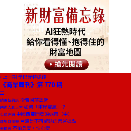
上一期
學巴菲特賺錢
《商業周刊》第 770 期
從曾國藩談起
總編輯的話
如何「兩岸雙贏」？
創辦人聊天室
中國西部開發的觀察（中）
石頭評論
台灣是不可或缺的營運據點
商場自慢塾
不怕兵變，怕心變
去梯言