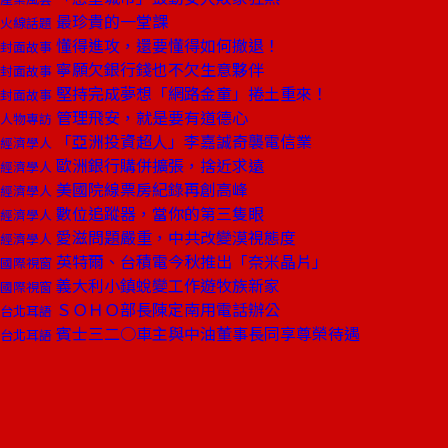
最珍貴的一堂課
火線話題
懂得進攻，還要懂得如何撤退！
封面故事
寧願欠銀行錢也不欠生意夥伴
封面故事
堅持完成夢想「網路金童」捲土重來！
封面故事
管理飛安，就是要有道德心
人物專訪
「亞洲投資超人」李嘉誠奇襲電信業
經濟學人
歐洲銀行購併擴張，捨近求遠
經濟學人
美國院線票房紀錄再創高峰
經濟學人
數位追蹤器，當你的第三隻眼
經濟學人
愛滋問題嚴重，中共改變漠視態度
經濟學人
英特爾、台積電今秋推出「奈米晶片」
國際視窗
義大利小鎮蛻變工作遊牧族新家
國際視窗
ＳＯＨＯ部長陳定南用電話辦公
台北耳語
賓士三二○車主與中油董事長同享尊榮待遇
台北耳語