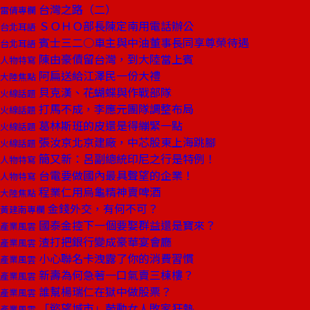
台灣之路（二）
雷倩專欄
ＳＯＨＯ部長陳定南用電話辦公
台北耳語
賓士三二○車主與中油董事長同享尊榮待遇
台北耳語
陳由豪債留台灣，到大陸當上賓
人物特寫
阿扁送給江澤民一份大禮
大陸焦點
貝克漢、花蝴蝶與作戰部隊
火線話題
打馬不成，李應元團隊調整布局
火線話題
葛林斯班的皮還是得繃緊一點
火線話題
張汝京北京建廠，中芯股東上海跳腳
火線話題
簡又新：呂副總統印尼之行是特例！
人物特寫
台電要做國內最具聲望的企業！
人物特寫
程業仁用烏龜精神賣啤酒
大陸焦點
金錢外交，有何不可？
黃建南專欄
國泰金控下一個要娶群益還是寶來？
產業風雲
渣打把銀行變成豪華宴會廳
產業風雲
小心聯名卡洩露了你的消費習慣
產業風雲
新壽為何急著一口氣賣三棟樓？
產業風雲
誰幫楊瑞仁在獄中做股票？
產業風雲
「慾望城市」鼓動女人敗家狂熱
產業風雲