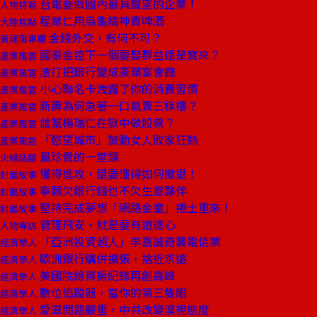
台電要做國內最具聲望的企業！
人物特寫
程業仁用烏龜精神賣啤酒
大陸焦點
金錢外交，有何不可？
黃建南專欄
國泰金控下一個要娶群益還是寶來？
產業風雲
渣打把銀行變成豪華宴會廳
產業風雲
小心聯名卡洩露了你的消費習慣
產業風雲
新壽為何急著一口氣賣三棟樓？
產業風雲
誰幫楊瑞仁在獄中做股票？
產業風雲
「慾望城市」鼓動女人敗家狂熱
產業風雲
最珍貴的一堂課
火線話題
懂得進攻，還要懂得如何撤退！
封面故事
寧願欠銀行錢也不欠生意夥伴
封面故事
堅持完成夢想「網路金童」捲土重來！
封面故事
管理飛安，就是要有道德心
人物專訪
「亞洲投資超人」李嘉誠奇襲電信業
經濟學人
歐洲銀行購併擴張，捨近求遠
經濟學人
美國院線票房紀錄再創高峰
經濟學人
數位追蹤器，當你的第三隻眼
經濟學人
愛滋問題嚴重，中共改變漠視態度
經濟學人