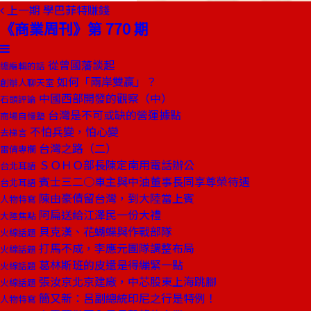
上一期
學巴菲特賺錢
《商業周刊》第 770 期
從曾國藩談起
總編輯的話
如何「兩岸雙贏」？
創辦人聊天室
中國西部開發的觀察（中）
石頭評論
台灣是不可或缺的營運據點
商場自慢塾
不怕兵變，怕心變
去梯言
台灣之路（二）
雷倩專欄
ＳＯＨＯ部長陳定南用電話辦公
台北耳語
賓士三二○車主與中油董事長同享尊榮待遇
台北耳語
陳由豪債留台灣，到大陸當上賓
人物特寫
阿扁送給江澤民一份大禮
大陸焦點
貝克漢、花蝴蝶與作戰部隊
火線話題
打馬不成，李應元團隊調整布局
火線話題
葛林斯班的皮還是得繃緊一點
火線話題
張汝京北京建廠，中芯股東上海跳腳
火線話題
簡又新：呂副總統印尼之行是特例！
人物特寫