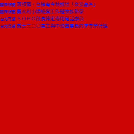
英特爾、台積電今秋推出「奈米晶片」
國際視窗
義大利小鎮蛻變工作遊牧族新家
國際視窗
ＳＯＨＯ部長陳定南用電話辦公
台北耳語
賓士三二○車主與中油董事長同享尊榮待遇
台北耳語