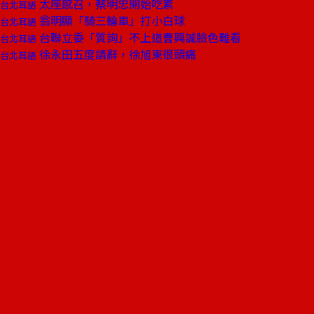
太座感召，蔡明忠開始吃素
台北耳語
翁明顯「騎三輪車」打小白球
台北耳語
台聯立委「質詢」不上道曹興誠臉色難看
台北耳語
徐永田五度請辭，徐旭東很頭痛
台北耳語