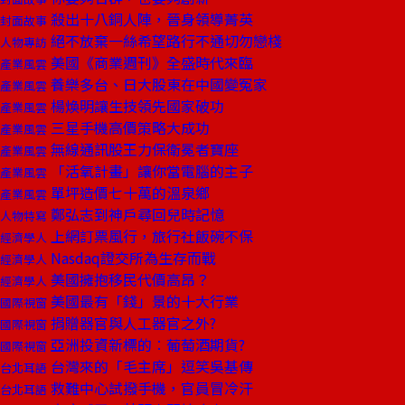
殺出十八銅人陣，晉身領導菁英
封面故事
絕不放棄一絲希望路行不通切勿戀棧
人物專訪
美國《商業週刊》全盛時代來臨
產業風雲
養樂多台、日大股東在中國變冤家
產業風雲
楊煥明讓生技領先國家破功
產業風雲
三星手機高價策略大成功
產業風雲
無線通訊股王力保衛冕者寶座
產業風雲
「活氧計畫」讓你當電腦的主子
產業風雲
單坪造價七十萬的溫泉鄉
產業風雲
鄭弘志到神戶尋回兒時記憶
人物特寫
上網訂票風行，旅行社飯碗不保
經濟學人
Nasdaq證交所為生存而戰
經濟學人
美國擁抱移民代價高昂？
經濟學人
美國最有「錢」景的十大行業
國際視窗
捐贈器官與人工器官之外?
國際視窗
亞洲投資新標的︰葡萄酒期貨?
國際視窗
台灣來的「毛主席」逗笑吳基傳
台北耳語
救難中心試撥手機，官員冒冷汗
台北耳語