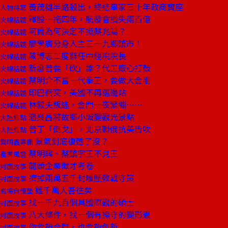
黃茂雄半路殺出，終結辜家三十年政商寶座
人物特寫
釋股一拖四年，航發會損失兩百億
火線話題
阿扁為何決定不挺蔡兆陽？
火線話題
廖學廣分身入主三一九鄉鎮市！
火線話題
陳博志二度辭任中經院院長
火線話題
新惠普要「砍」誰？代工廠心打鼓
火線話題
蔡明介不當一代拳王，要做大金剛
火線話題
印巴衝突，美國不再選邊站
火線話題
林毅夫叛逃，金門一夜緊繃……
火線話題
潘燊昌將故鄉小城變觀光景點
大陸焦點
普丁「倒戈」，北京聯俄抗美告吹
大陸焦點
景氣到底復甦了沒？
龔明鑫專欄
蔡明興、蔡鎮宇王不見王
產業風雲
龍頭企業徵才考卷
封面故事
擠掉兩萬五千封履歷教戰守策
封面故事
雖千萬人吾往矣
商場自慢塾
找一千九百個具國際觀的碩士
封面故事
八大條件，找一個有操守的變形蟲
封面故事
你要夠合群，也要夠創新
封面故事