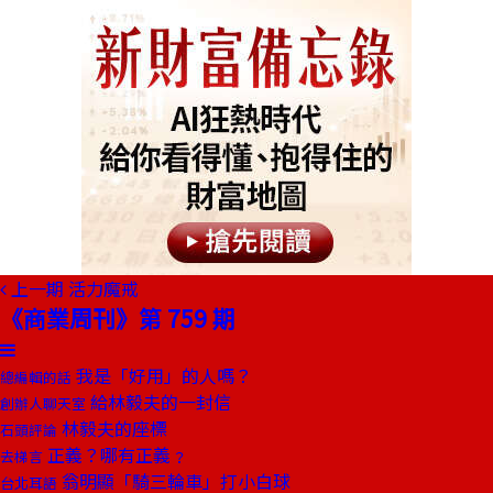
上一期
活力魔戒
《商業周刊》第 759 期
我是「好用」的人嗎？
總編輯的話
給林毅夫的一封信
創辦人聊天室
林毅夫的座標
石頭評論
正義？哪有正義﹖
去梯言
翁明顯「騎三輪車」打小白球
台北耳語