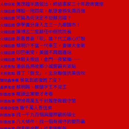
黃茂雄半路殺出，終結辜家三十年政商寶座
人物特寫
釋股一拖四年，航發會損失兩百億
火線話題
阿扁為何決定不挺蔡兆陽？
火線話題
廖學廣分身入主三一九鄉鎮市！
火線話題
陳博志二度辭任中經院院長
火線話題
新惠普要「砍」誰？代工廠心打鼓
火線話題
蔡明介不當一代拳王，要做大金剛
火線話題
印巴衝突，美國不再選邊站
火線話題
林毅夫叛逃，金門一夜緊繃……
火線話題
潘燊昌將故鄉小城變觀光景點
大陸焦點
普丁「倒戈」，北京聯俄抗美告吹
大陸焦點
景氣到底復甦了沒？
龔明鑫專欄
蔡明興、蔡鎮宇王不見王
產業風雲
龍頭企業徵才考卷
封面故事
擠掉兩萬五千封履歷教戰守策
封面故事
雖千萬人吾往矣
商場自慢塾
找一千九百個具國際觀的碩士
封面故事
八大條件，找一個有操守的變形蟲
封面故事
你要夠合群，也要夠創新
封面故事