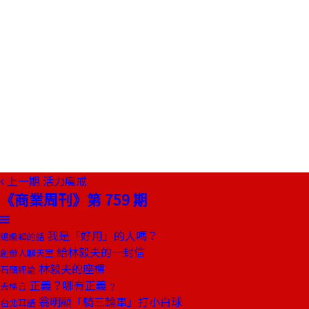
上一期
活力魔戒
《商業周刊》第 759 期
我是「好用」的人嗎？
總編輯的話
給林毅夫的一封信
創辦人聊天室
林毅夫的座標
石頭評論
正義？哪有正義﹖
去梯言
翁明顯「騎三輪車」打小白球
台北耳語