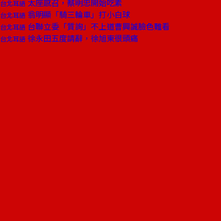
太座感召，蔡明忠開始吃素
台北耳語
翁明顯「騎三輪車」打小白球
台北耳語
台聯立委「質詢」不上道曹興誠臉色難看
台北耳語
徐永田五度請辭，徐旭東很頭痛
台北耳語