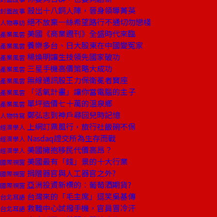
殺出十八銅人陣，晉身領導菁英
封面故事
絕不放棄一絲希望路行不通切勿戀棧
人物專訪
美國《商業週刊》全盛時代來臨
產業風雲
養樂多台、日大股東在中國變冤家
產業風雲
楊煥明讓生技領先國家破功
產業風雲
三星手機高價策略大成功
產業風雲
無線通訊股王力保衛冕者寶座
產業風雲
「活氧計畫」讓你當電腦的主子
產業風雲
單坪造價七十萬的溫泉鄉
產業風雲
鄭弘志到神戶尋回兒時記憶
人物特寫
上網訂票風行，旅行社飯碗不保
經濟學人
Nasdaq證交所為生存而戰
經濟學人
美國擁抱移民代價高昂？
經濟學人
美國最有「錢」景的十大行業
國際視窗
捐贈器官與人工器官之外?
國際視窗
亞洲投資新標的︰葡萄酒期貨?
國際視窗
台灣來的「毛主席」逗笑吳基傳
台北耳語
救難中心試撥手機，官員冒冷汗
台北耳語