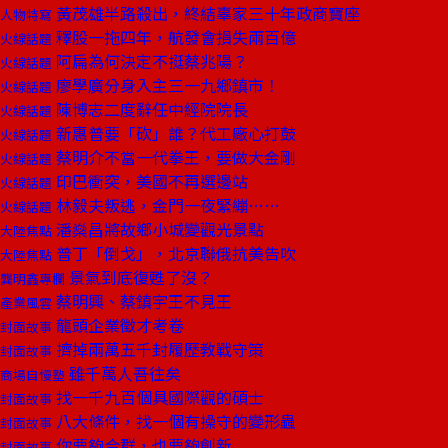
黃茂雄半路殺出，終結辜家三十年政商寶座
人物特寫
釋股一拖四年，航發會損失兩百億
火線話題
阿扁為何決定不挺蔡兆陽？
火線話題
廖學廣分身入主三一九鄉鎮市！
火線話題
陳博志二度辭任中經院院長
火線話題
新惠普要「砍」誰？代工廠心打鼓
火線話題
蔡明介不當一代拳王，要做大金剛
火線話題
印巴衝突，美國不再選邊站
火線話題
林毅夫叛逃，金門一夜緊繃……
火線話題
潘燊昌將故鄉小城變觀光景點
大陸焦點
普丁「倒戈」，北京聯俄抗美告吹
大陸焦點
景氣到底復甦了沒？
龔明鑫專欄
蔡明興、蔡鎮宇王不見王
產業風雲
龍頭企業徵才考卷
封面故事
擠掉兩萬五千封履歷教戰守策
封面故事
雖千萬人吾往矣
商場自慢塾
找一千九百個具國際觀的碩士
封面故事
八大條件，找一個有操守的變形蟲
封面故事
你要夠合群，也要夠創新
封面故事