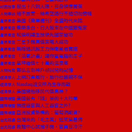
殺出十八銅人陣，晉身領導菁英
封面故事
絕不放棄一絲希望路行不通切勿戀棧
人物專訪
美國《商業週刊》全盛時代來臨
產業風雲
養樂多台、日大股東在中國變冤家
產業風雲
楊煥明讓生技領先國家破功
產業風雲
三星手機高價策略大成功
產業風雲
無線通訊股王力保衛冕者寶座
產業風雲
「活氧計畫」讓你當電腦的主子
產業風雲
單坪造價七十萬的溫泉鄉
產業風雲
鄭弘志到神戶尋回兒時記憶
人物特寫
上網訂票風行，旅行社飯碗不保
經濟學人
Nasdaq證交所為生存而戰
經濟學人
美國擁抱移民代價高昂？
經濟學人
美國最有「錢」景的十大行業
國際視窗
捐贈器官與人工器官之外?
國際視窗
亞洲投資新標的︰葡萄酒期貨?
國際視窗
台灣來的「毛主席」逗笑吳基傳
台北耳語
救難中心試撥手機，官員冒冷汗
台北耳語