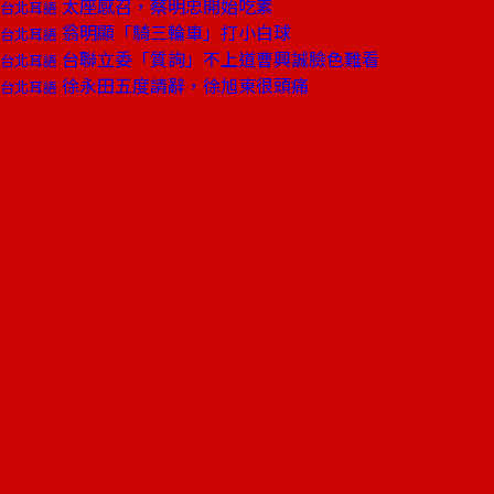
太座感召，蔡明忠開始吃素
台北耳語
翁明顯「騎三輪車」打小白球
台北耳語
台聯立委「質詢」不上道曹興誠臉色難看
台北耳語
徐永田五度請辭，徐旭東很頭痛
台北耳語