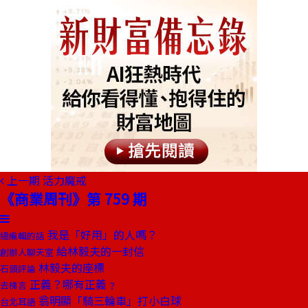
上一期
活力魔戒
《商業周刊》第 759 期
我是「好用」的人嗎？
總編輯的話
給林毅夫的一封信
創辦人聊天室
林毅夫的座標
石頭評論
正義？哪有正義﹖
去梯言
翁明顯「騎三輪車」打小白球
台北耳語