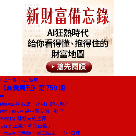
上一期
活力魔戒
《商業周刊》第 759 期
我是「好用」的人嗎？
總編輯的話
給林毅夫的一封信
創辦人聊天室
林毅夫的座標
石頭評論
正義？哪有正義﹖
去梯言
翁明顯「騎三輪車」打小白球
台北耳語