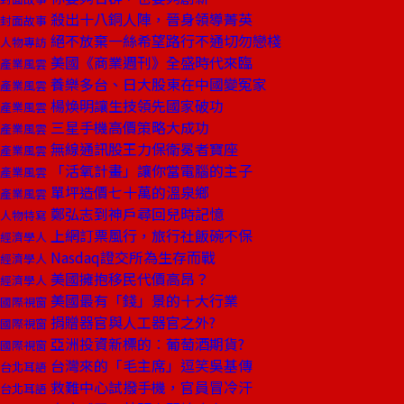
殺出十八銅人陣，晉身領導菁英
封面故事
絕不放棄一絲希望路行不通切勿戀棧
人物專訪
美國《商業週刊》全盛時代來臨
產業風雲
養樂多台、日大股東在中國變冤家
產業風雲
楊煥明讓生技領先國家破功
產業風雲
三星手機高價策略大成功
產業風雲
無線通訊股王力保衛冕者寶座
產業風雲
「活氧計畫」讓你當電腦的主子
產業風雲
單坪造價七十萬的溫泉鄉
產業風雲
鄭弘志到神戶尋回兒時記憶
人物特寫
上網訂票風行，旅行社飯碗不保
經濟學人
Nasdaq證交所為生存而戰
經濟學人
美國擁抱移民代價高昂？
經濟學人
美國最有「錢」景的十大行業
國際視窗
捐贈器官與人工器官之外?
國際視窗
亞洲投資新標的︰葡萄酒期貨?
國際視窗
台灣來的「毛主席」逗笑吳基傳
台北耳語
救難中心試撥手機，官員冒冷汗
台北耳語