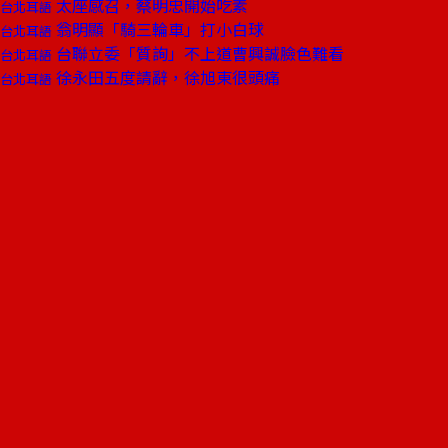
太座感召，蔡明忠開始吃素
台北耳語
翁明顯「騎三輪車」打小白球
台北耳語
台聯立委「質詢」不上道曹興誠臉色難看
台北耳語
徐永田五度請辭，徐旭東很頭痛
台北耳語