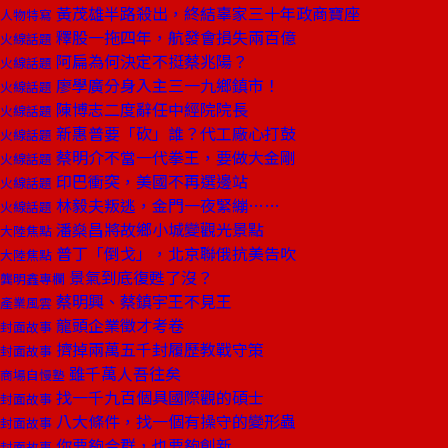
黃茂雄半路殺出，終結辜家三十年政商寶座
人物特寫
釋股一拖四年，航發會損失兩百億
火線話題
阿扁為何決定不挺蔡兆陽？
火線話題
廖學廣分身入主三一九鄉鎮市！
火線話題
陳博志二度辭任中經院院長
火線話題
新惠普要「砍」誰？代工廠心打鼓
火線話題
蔡明介不當一代拳王，要做大金剛
火線話題
印巴衝突，美國不再選邊站
火線話題
林毅夫叛逃，金門一夜緊繃……
火線話題
潘燊昌將故鄉小城變觀光景點
大陸焦點
普丁「倒戈」，北京聯俄抗美告吹
大陸焦點
景氣到底復甦了沒？
龔明鑫專欄
蔡明興、蔡鎮宇王不見王
產業風雲
龍頭企業徵才考卷
封面故事
擠掉兩萬五千封履歷教戰守策
封面故事
雖千萬人吾往矣
商場自慢塾
找一千九百個具國際觀的碩士
封面故事
八大條件，找一個有操守的變形蟲
封面故事
你要夠合群，也要夠創新
封面故事