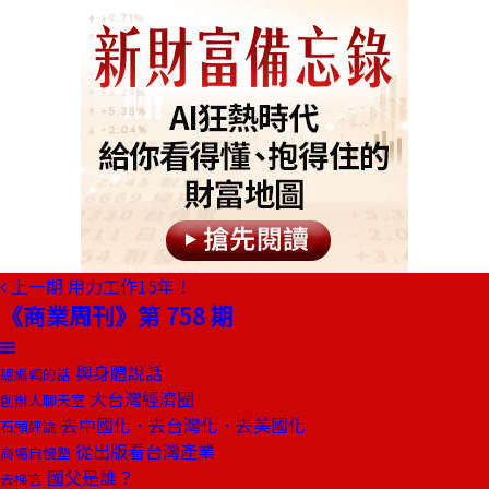
上一期
用力工作15年！
《商業周刊》第 758 期
與身體說話
總編輯的話
大台灣經濟圈
創辦人聊天室
去中國化．去台灣化．去美國化
石頭評論
從出版看台灣產業
商場自慢塾
國父是誰？
去梯言