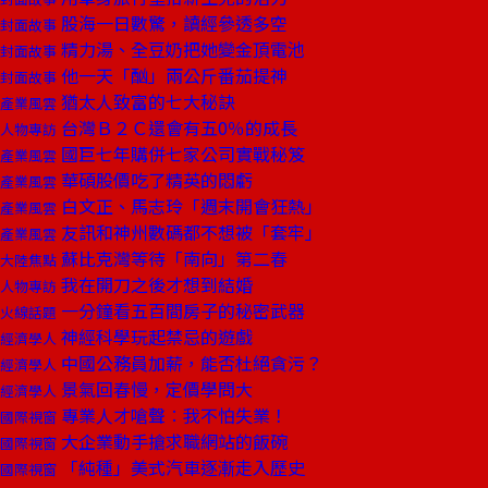
股海一日數驚，讀經參透多空
封面故事
精力湯、全豆奶把她變金頂電池
封面故事
他一天「酗」兩公斤番茄提神
封面故事
猶太人致富的七大秘訣
產業風雲
台灣Ｂ２Ｃ還會有五0％的成長
人物專訪
國巨七年購併七家公司實戰秘笈
產業風雲
華碩股價吃了精英的悶虧
產業風雲
白文正、馬志玲「週末開會狂熱」
產業風雲
友訊和神州數碼都不想被「套牢」
產業風雲
蘇比克灣等待「南向」第二春
大陸焦點
我在開刀之後才想到結婚
人物專訪
一分鐘看五百間房子的秘密武器
火線話題
神經科學玩起禁忌的遊戲
經濟學人
中國公務員加薪，能否杜絕貪污？
經濟學人
景氣回春慢，定價學問大
經濟學人
專業人才嗆聲︰我不怕失業！
國際視窗
大企業動手搶求職網站的飯碗
國際視窗
「純種」美式汽車逐漸走入歷史
國際視窗