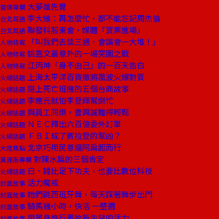
大夢誰先覺
雷倩專欄
李大維：再怎麼忙，都不能忘記周杰倫
台北耳語
聯發科股東會，媒體「買票進場」
台北耳語
「叫我們去談三通，會誤會一大堆！」
人物特寫
姚嘉文最意外的一場突圍之戰
人物特寫
江丙坤「身不由己」的一百天告白
人物特寫
上海太平洋百貨撤將風波火爆對質
火線話題
搭上死亡班機的五個台商故事
火線話題
李應元就怕李登輝幫倒忙
火線話題
與員工同樂，曹興誠難得輕鬆
火線話題
ＮＥＣ釋出六百億委外訂單
火線話題
ＦＢＩ成了賓拉登的幫凶？
火線話題
北京巧用民意逼阿扁起而行
大陸焦點
對陳水扁的三個肯定
黃建南專欄
日、韓比足下功夫，也要比數位科技
火線話題
活力魔戒
封面故事
她們跳西班牙舞，每天踩著舞步出門
封面故事
騎馬幾小時，快活 一整週
封面故事
用單身旅行重拾新生兒的活力
封面故事