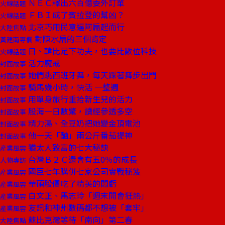
ＮＥＣ釋出六百億委外訂單
火線話題
ＦＢＩ成了賓拉登的幫凶？
火線話題
北京巧用民意逼阿扁起而行
大陸焦點
對陳水扁的三個肯定
黃建南專欄
日、韓比足下功夫，也要比數位科技
火線話題
活力魔戒
封面故事
她們跳西班牙舞，每天踩著舞步出門
封面故事
騎馬幾小時，快活 一整週
封面故事
用單身旅行重拾新生兒的活力
封面故事
股海一日數驚，讀經參透多空
封面故事
精力湯、全豆奶把她變金頂電池
封面故事
他一天「酗」兩公斤番茄提神
封面故事
猶太人致富的七大秘訣
產業風雲
台灣Ｂ２Ｃ還會有五0％的成長
人物專訪
國巨七年購併七家公司實戰秘笈
產業風雲
華碩股價吃了精英的悶虧
產業風雲
白文正、馬志玲「週末開會狂熱」
產業風雲
友訊和神州數碼都不想被「套牢」
產業風雲
蘇比克灣等待「南向」第二春
大陸焦點