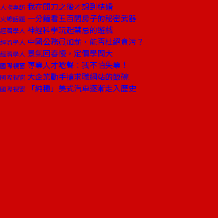
我在開刀之後才想到結婚
人物專訪
一分鐘看五百間房子的秘密武器
火線話題
神經科學玩起禁忌的遊戲
經濟學人
中國公務員加薪，能否杜絕貪污？
經濟學人
景氣回春慢，定價學問大
經濟學人
專業人才嗆聲︰我不怕失業！
國際視窗
大企業動手搶求職網站的飯碗
國際視窗
「純種」美式汽車逐漸走入歷史
國際視窗