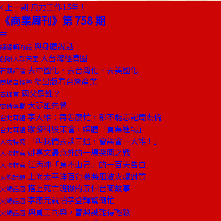
上一期
用力工作15年！
《商業周刊》第 758 期
與身體說話
總編輯的話
大台灣經濟圈
創辦人聊天室
去中國化．去台灣化．去美國化
石頭評論
從出版看台灣產業
商場自慢塾
國父是誰？
去梯言
大夢誰先覺
雷倩專欄
李大維：再怎麼忙，都不能忘記周杰倫
台北耳語
聯發科股東會，媒體「買票進場」
台北耳語
「叫我們去談三通，會誤會一大堆！」
人物特寫
姚嘉文最意外的一場突圍之戰
人物特寫
江丙坤「身不由己」的一百天告白
人物特寫
上海太平洋百貨撤將風波火爆對質
火線話題
搭上死亡班機的五個台商故事
火線話題
李應元就怕李登輝幫倒忙
火線話題
與員工同樂，曹興誠難得輕鬆
火線話題