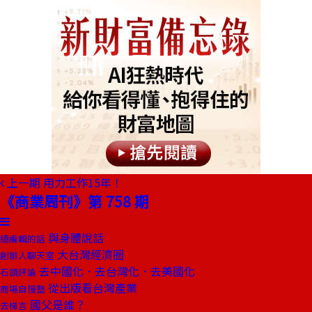
上一期
用力工作15年！
《商業周刊》第 758 期
與身體說話
總編輯的話
大台灣經濟圈
創辦人聊天室
去中國化．去台灣化．去美國化
石頭評論
從出版看台灣產業
商場自慢塾
國父是誰？
去梯言