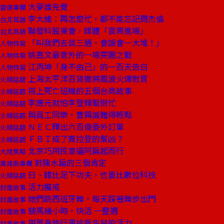
大夢誰先覺
雷倩專欄
李大維：再怎麼忙，都不能忘記周杰倫
台北耳語
聯發科股東會，媒體「買票進場」
台北耳語
「叫我們去談三通，會誤會一大堆！」
人物特寫
姚嘉文最意外的一場突圍之戰
人物特寫
江丙坤「身不由己」的一百天告白
人物特寫
上海太平洋百貨撤將風波火爆對質
火線話題
搭上死亡班機的五個台商故事
火線話題
李應元就怕李登輝幫倒忙
火線話題
與員工同樂，曹興誠難得輕鬆
火線話題
ＮＥＣ釋出六百億委外訂單
火線話題
ＦＢＩ成了賓拉登的幫凶？
火線話題
北京巧用民意逼阿扁起而行
大陸焦點
對陳水扁的三個肯定
黃建南專欄
日、韓比足下功夫，也要比數位科技
火線話題
活力魔戒
封面故事
她們跳西班牙舞，每天踩著舞步出門
封面故事
騎馬幾小時，快活 一整週
封面故事
用單身旅行重拾新生兒的活力
封面故事