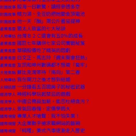
股海一日數驚，讀經參透多空
封面故事
精力湯、全豆奶把她變金頂電池
封面故事
他一天「酗」兩公斤番茄提神
封面故事
猶太人致富的七大秘訣
產業風雲
台灣Ｂ２Ｃ還會有五0％的成長
人物專訪
國巨七年購併七家公司實戰秘笈
產業風雲
華碩股價吃了精英的悶虧
產業風雲
白文正、馬志玲「週末開會狂熱」
產業風雲
友訊和神州數碼都不想被「套牢」
產業風雲
蘇比克灣等待「南向」第二春
大陸焦點
我在開刀之後才想到結婚
人物專訪
一分鐘看五百間房子的秘密武器
火線話題
神經科學玩起禁忌的遊戲
經濟學人
中國公務員加薪，能否杜絕貪污？
經濟學人
景氣回春慢，定價學問大
經濟學人
專業人才嗆聲︰我不怕失業！
國際視窗
大企業動手搶求職網站的飯碗
國際視窗
「純種」美式汽車逐漸走入歷史
國際視窗