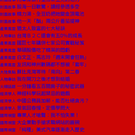
股海一日數驚，讀經參透多空
封面故事
精力湯、全豆奶把她變金頂電池
封面故事
他一天「酗」兩公斤番茄提神
封面故事
猶太人致富的七大秘訣
產業風雲
台灣Ｂ２Ｃ還會有五0％的成長
人物專訪
國巨七年購併七家公司實戰秘笈
產業風雲
華碩股價吃了精英的悶虧
產業風雲
白文正、馬志玲「週末開會狂熱」
產業風雲
友訊和神州數碼都不想被「套牢」
產業風雲
蘇比克灣等待「南向」第二春
大陸焦點
我在開刀之後才想到結婚
人物專訪
一分鐘看五百間房子的秘密武器
火線話題
神經科學玩起禁忌的遊戲
經濟學人
中國公務員加薪，能否杜絕貪污？
經濟學人
景氣回春慢，定價學問大
經濟學人
專業人才嗆聲︰我不怕失業！
國際視窗
大企業動手搶求職網站的飯碗
國際視窗
「純種」美式汽車逐漸走入歷史
國際視窗