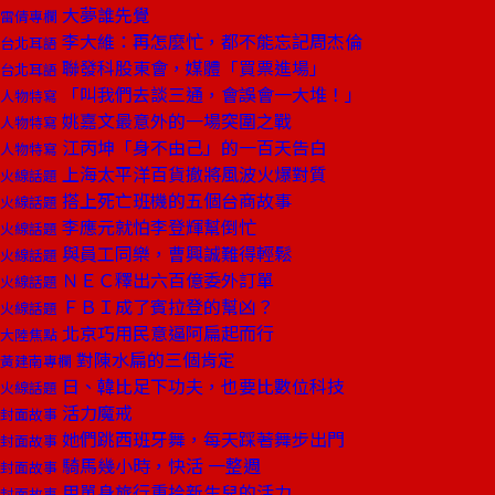
大夢誰先覺
雷倩專欄
李大維：再怎麼忙，都不能忘記周杰倫
台北耳語
聯發科股東會，媒體「買票進場」
台北耳語
「叫我們去談三通，會誤會一大堆！」
人物特寫
姚嘉文最意外的一場突圍之戰
人物特寫
江丙坤「身不由己」的一百天告白
人物特寫
上海太平洋百貨撤將風波火爆對質
火線話題
搭上死亡班機的五個台商故事
火線話題
李應元就怕李登輝幫倒忙
火線話題
與員工同樂，曹興誠難得輕鬆
火線話題
ＮＥＣ釋出六百億委外訂單
火線話題
ＦＢＩ成了賓拉登的幫凶？
火線話題
北京巧用民意逼阿扁起而行
大陸焦點
對陳水扁的三個肯定
黃建南專欄
日、韓比足下功夫，也要比數位科技
火線話題
活力魔戒
封面故事
她們跳西班牙舞，每天踩著舞步出門
封面故事
騎馬幾小時，快活 一整週
封面故事
用單身旅行重拾新生兒的活力
封面故事