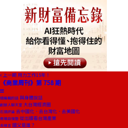
上一期
用力工作15年！
《商業周刊》第 758 期
與身體說話
總編輯的話
大台灣經濟圈
創辦人聊天室
去中國化．去台灣化．去美國化
石頭評論
從出版看台灣產業
商場自慢塾
國父是誰？
去梯言