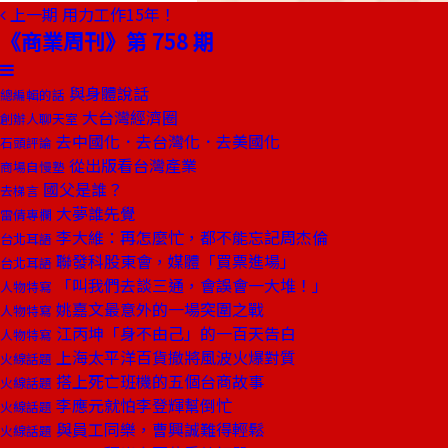
上一期
用力工作15年！
《商業周刊》第 758 期
與身體說話
總編輯的話
大台灣經濟圈
創辦人聊天室
去中國化．去台灣化．去美國化
石頭評論
從出版看台灣產業
商場自慢塾
國父是誰？
去梯言
大夢誰先覺
雷倩專欄
李大維：再怎麼忙，都不能忘記周杰倫
台北耳語
聯發科股東會，媒體「買票進場」
台北耳語
「叫我們去談三通，會誤會一大堆！」
人物特寫
姚嘉文最意外的一場突圍之戰
人物特寫
江丙坤「身不由己」的一百天告白
人物特寫
上海太平洋百貨撤將風波火爆對質
火線話題
搭上死亡班機的五個台商故事
火線話題
李應元就怕李登輝幫倒忙
火線話題
與員工同樂，曹興誠難得輕鬆
火線話題