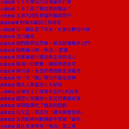
ＮＥＣ釋出六百億委外訂單
火線話題
ＦＢＩ成了賓拉登的幫凶？
火線話題
北京巧用民意逼阿扁起而行
大陸焦點
對陳水扁的三個肯定
黃建南專欄
日、韓比足下功夫，也要比數位科技
火線話題
活力魔戒
封面故事
她們跳西班牙舞，每天踩著舞步出門
封面故事
騎馬幾小時，快活 一整週
封面故事
用單身旅行重拾新生兒的活力
封面故事
股海一日數驚，讀經參透多空
封面故事
精力湯、全豆奶把她變金頂電池
封面故事
他一天「酗」兩公斤番茄提神
封面故事
猶太人致富的七大秘訣
產業風雲
台灣Ｂ２Ｃ還會有五0％的成長
人物專訪
國巨七年購併七家公司實戰秘笈
產業風雲
華碩股價吃了精英的悶虧
產業風雲
白文正、馬志玲「週末開會狂熱」
產業風雲
友訊和神州數碼都不想被「套牢」
產業風雲
蘇比克灣等待「南向」第二春
大陸焦點