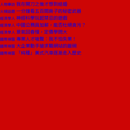
我在開刀之後才想到結婚
人物專訪
一分鐘看五百間房子的秘密武器
火線話題
神經科學玩起禁忌的遊戲
經濟學人
中國公務員加薪，能否杜絕貪污？
經濟學人
景氣回春慢，定價學問大
經濟學人
專業人才嗆聲︰我不怕失業！
國際視窗
大企業動手搶求職網站的飯碗
國際視窗
「純種」美式汽車逐漸走入歷史
國際視窗