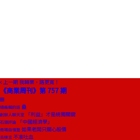
上一期
我轉業，路更寬！
《商業周刊》第 757 期
蠱
總編輯的話
「利益」才是統獨關鍵
創辦人聊天室
「中國經濟學」
石頭評論
如果老闆只關心股價
商場自慢塾
不准吐血
去梯言