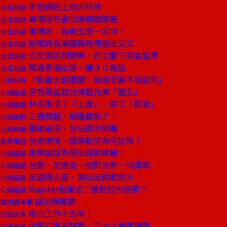
李登輝迷上奈米科技
台北耳語
幕僚現在最怕游錫堃閒著
台北耳語
陳博志：我做生意一定垮！
台北耳語
新聞局長葉國興用俚語批公文
台北耳語
宋文琪跳鋼管舞，許立慶下海當猛男
台北耳語
蔡清彥撥出第一通３Ｇ電話
台北耳語
「我最大的遺憾，就是宏碁不被認同」
人物特寫
呂秀蓮當起台灣觀光業「盟主」
火線話題
林宗勇順了「上意」，逆了「民意」
火線話題
三通問題，兩邊都急了！
火線話題
兩岸過招，皆玩兩手策略
大陸焦點
台港增班，國泰航空為何反悔？
產業風雲
曹興誠踩到張忠謀的痛腳！
火線話題
台塑、友達從一拍即合到一拍兩散
火線話題
反盜版火苗，燒出反微軟怒火
火線話題
Napster是復活了還是迴光返照？
火線話題
錯估與應變
龔明鑫專欄
用力工作十五年！
封面故事
他曾打敗英特爾，三十六歲想讓賢
封面故事