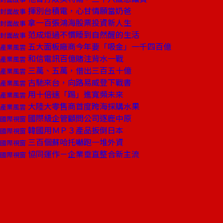
揮別台積電，心甘情願當奶爸
封面故事
拿一百張鴻海股票投資新人生
封面故事
范成炬過不慣睡到自然醒的生活
封面故事
五大面板廠商今年要「吸金」一千四百億
產業風雲
和信電訊百億賭注背水一戰
產業風雲
三萬、五萬，借出三百五十億
產業風雲
古馳來台，向路易威登下戰書
產業風雲
用十倍速「踢」進寬頻未來
產業風雲
大陸大零售商首度跨海採購水果
產業風雲
國際級企管顧問公司逐鹿中原
國際視窗
韓國用ＭＰ３產品扳倒日本
國際視窗
三百個蘇哈托嚇跑一堆外資
國際視窗
協同運作－企業垂直整合新主流
國際視窗