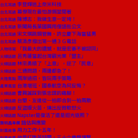
李登輝迷上奈米科技
台北耳語
幕僚現在最怕游錫堃閒著
台北耳語
陳博志：我做生意一定垮！
台北耳語
新聞局長葉國興用俚語批公文
台北耳語
宋文琪跳鋼管舞，許立慶下海當猛男
台北耳語
蔡清彥撥出第一通３Ｇ電話
台北耳語
「我最大的遺憾，就是宏碁不被認同」
人物特寫
呂秀蓮當起台灣觀光業「盟主」
火線話題
林宗勇順了「上意」，逆了「民意」
火線話題
三通問題，兩邊都急了！
火線話題
兩岸過招，皆玩兩手策略
大陸焦點
台港增班，國泰航空為何反悔？
產業風雲
曹興誠踩到張忠謀的痛腳！
火線話題
台塑、友達從一拍即合到一拍兩散
火線話題
反盜版火苗，燒出反微軟怒火
火線話題
Napster是復活了還是迴光返照？
火線話題
錯估與應變
龔明鑫專欄
用力工作十五年！
封面故事
他曾打敗英特爾，三十六歲想讓賢
封面故事