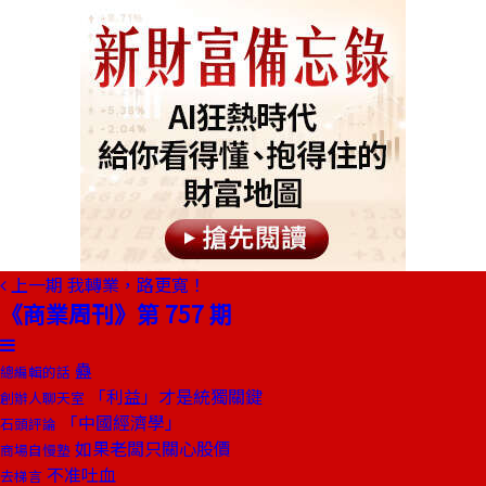
上一期
我轉業，路更寬！
《商業周刊》第 757 期
蠱
總編輯的話
「利益」才是統獨關鍵
創辦人聊天室
「中國經濟學」
石頭評論
如果老闆只關心股價
商場自慢塾
不准吐血
去梯言