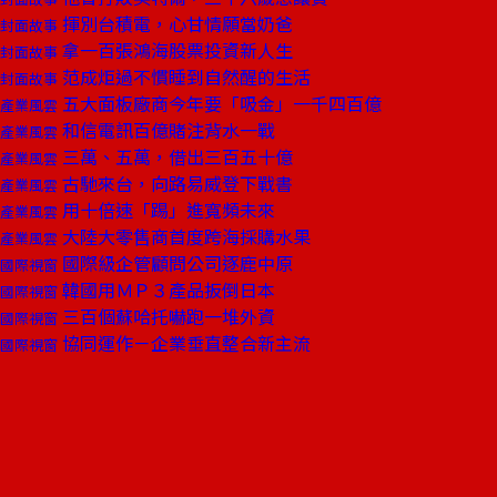
揮別台積電，心甘情願當奶爸
封面故事
拿一百張鴻海股票投資新人生
封面故事
范成炬過不慣睡到自然醒的生活
封面故事
五大面板廠商今年要「吸金」一千四百億
產業風雲
和信電訊百億賭注背水一戰
產業風雲
三萬、五萬，借出三百五十億
產業風雲
古馳來台，向路易威登下戰書
產業風雲
用十倍速「踢」進寬頻未來
產業風雲
大陸大零售商首度跨海採購水果
產業風雲
國際級企管顧問公司逐鹿中原
國際視窗
韓國用ＭＰ３產品扳倒日本
國際視窗
三百個蘇哈托嚇跑一堆外資
國際視窗
協同運作－企業垂直整合新主流
國際視窗