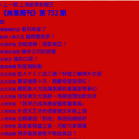
上一期
上海創業新闖王
《商業周刊》第 752 期
看到麻雀了
總編輯的話
藉媒體政爭？
創辦人聊天室
合縱連橫，逐鹿東亞？
石頭評論
擁有公司的感覺
商場自慢塾
誰的口袋？
去梯言
制度與制衡
雷倩專欄
趁ＡＰＥＣ談三通？林陵三嚇壞外交部
台北耳語
壽宴連擺十天，顏慶章還是很紅！
台北耳語
嚴凱泰大方送讓奧美的會議室很夢幻
台北耳語
徐旭東交大致辭一堆硬道理加軟訴求
台北耳語
「我早已成為橡皮圖章董事長」
人物特寫
外資天王分析師夏鮑文年薪上億
人物特寫
台銀被迫「割地」奉送給總統府
人物特寫
高金素梅當立委，月薪只拿兩萬
人物特寫
飛安委員會敢不敢說真話？
火線話題