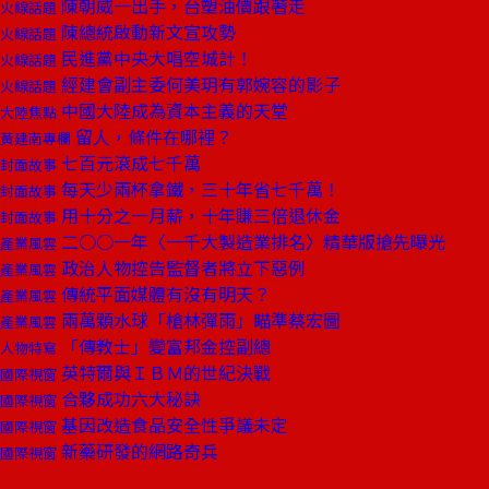
陳朝威一出手，台塑油價跟著走
火線話題
陳總統啟動新文宣攻勢
火線話題
民進黨中央大唱空城計！
火線話題
經建會副主委何美玥有郭婉容的影子
火線話題
中國大陸成為資本主義的天堂
大陸焦點
留人，條件在哪裡？
黃建南專欄
七百元滾成七千萬
封面故事
每天少兩杯拿鐵，三十年省七千萬！
封面故事
用十分之一月薪，十年賺三倍退休金
封面故事
二○○一年〈一千大製造業排名〉精華版搶先曝光
產業風雲
政治人物控告監督者將立下惡例
產業風雲
傳統平面媒體有沒有明天？
產業風雲
兩萬顆水球「槍林彈雨」瞄準蔡宏圖
產業風雲
「傳教士」變富邦金控副總
人物特寫
英特爾與ＩＢＭ的世紀決戰
國際視窗
合夥成功六大秘訣
國際視窗
基因改造食品安全性爭議未定
國際視窗
新藥研發的網路奇兵
國際視窗