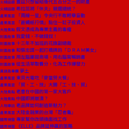
蓋茲只想留給後代五百分之一的財產
火線話題
希拉蕊將「休夫」競選總統？
火線話題
「兩線一星」令央行不敢輕舉妄動
產業風雲
「蒼蠅紙行情」黏住一缸子投資人
產業風雲
假文憑成為專業主義的毒瘤
大陸焦點
我愛錢，不做錢奴！
封面故事
十三年不加班的花旗副總裁
封面故事
和張忠謀一起打橋牌的「ＤＲＡＭ美女」
封面故事
用左腦廝殺商場、用右腦寫暢銷書
封面故事
從生活萃取養分，化為工作爆發力
封面故事
夢土
黃建南專欄
東貝光電吃「麥當勞大餐」
產業風雲
「貿、工、技」大勝「工、技、貿」
產業風雲
老曹在中國的第一家大客戶
大陸焦點
中國即將崩潰？
大陸焦點
老品牌如何創造新魅力？
人物專訪
大陸金融業的台灣「忍者龜」
產業風雲
專家幫你改頭換面找工作
國際視窗
《ELLE》品牌延伸贏的策略
國際視窗