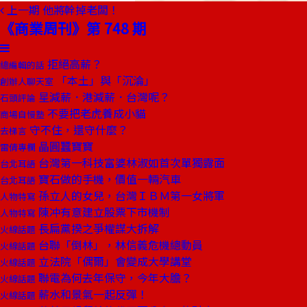
上一期
他將幹掉老闆！
《商業周刊》第 748 期
拒絕高薪？
總編輯的話
「本土」與「沉淪」
創辦人聊天室
星減薪．港減薪．台灣呢？
石頭評論
不要把老虎養成小貓
商場自慢塾
守不住，還守什麼？
去梯言
晶圓蠶寶寶
雷倩專欄
台灣第一科技富婆林淑如首次單獨露面
台北耳語
寶石做的手機，價值一輛汽車
台北耳語
孫立人的女兒，台灣ＩＢＭ第一女將軍
人物特寫
陳冲有意建立股票下市機制
人物特寫
長扁黨揆之爭權謀大拆解
火線話題
台聯「倒林」，林信義危機總動員
火線話題
立法院「偶爾」會變成大學講堂
火線話題
聯電為何去年保守，今年大膽？
火線話題
薪水和景氣一起反彈！
火線話題