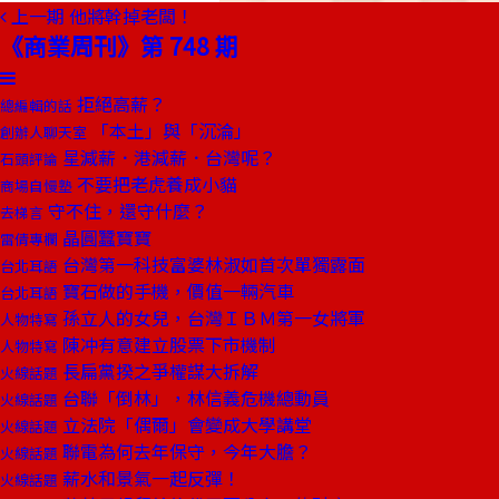
上一期
他將幹掉老闆！
《商業周刊》第 748 期
拒絕高薪？
總編輯的話
「本土」與「沉淪」
創辦人聊天室
星減薪．港減薪．台灣呢？
石頭評論
不要把老虎養成小貓
商場自慢塾
守不住，還守什麼？
去梯言
晶圓蠶寶寶
雷倩專欄
台灣第一科技富婆林淑如首次單獨露面
台北耳語
寶石做的手機，價值一輛汽車
台北耳語
孫立人的女兒，台灣ＩＢＭ第一女將軍
人物特寫
陳冲有意建立股票下市機制
人物特寫
長扁黨揆之爭權謀大拆解
火線話題
台聯「倒林」，林信義危機總動員
火線話題
立法院「偶爾」會變成大學講堂
火線話題
聯電為何去年保守，今年大膽？
火線話題
薪水和景氣一起反彈！
火線話題