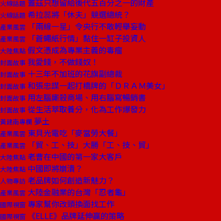
蓋茲只想留給後代五百分之一的財產
火線話題
希拉蕊將「休夫」競選總統？
火線話題
「兩線一星」令央行不敢輕舉妄動
產業風雲
「蒼蠅紙行情」黏住一缸子投資人
產業風雲
假文憑成為專業主義的毒瘤
大陸焦點
我愛錢，不做錢奴！
封面故事
十三年不加班的花旗副總裁
封面故事
和張忠謀一起打橋牌的「ＤＲＡＭ美女」
封面故事
用左腦廝殺商場、用右腦寫暢銷書
封面故事
從生活萃取養分，化為工作爆發力
封面故事
夢土
黃建南專欄
東貝光電吃「麥當勞大餐」
產業風雲
「貿、工、技」大勝「工、技、貿」
產業風雲
老曹在中國的第一家大客戶
大陸焦點
中國即將崩潰？
大陸焦點
老品牌如何創造新魅力？
人物專訪
大陸金融業的台灣「忍者龜」
產業風雲
專家幫你改頭換面找工作
國際視窗
《ELLE》品牌延伸贏的策略
國際視窗