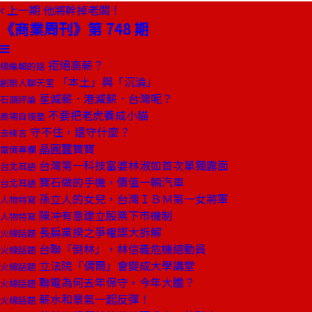
上一期
他將幹掉老闆！
《商業周刊》第 748 期
拒絕高薪？
總編輯的話
「本土」與「沉淪」
創辦人聊天室
星減薪．港減薪．台灣呢？
石頭評論
不要把老虎養成小貓
商場自慢塾
守不住，還守什麼？
去梯言
晶圓蠶寶寶
雷倩專欄
台灣第一科技富婆林淑如首次單獨露面
台北耳語
寶石做的手機，價值一輛汽車
台北耳語
孫立人的女兒，台灣ＩＢＭ第一女將軍
人物特寫
陳冲有意建立股票下市機制
人物特寫
長扁黨揆之爭權謀大拆解
火線話題
台聯「倒林」，林信義危機總動員
火線話題
立法院「偶爾」會變成大學講堂
火線話題
聯電為何去年保守，今年大膽？
火線話題
薪水和景氣一起反彈！
火線話題