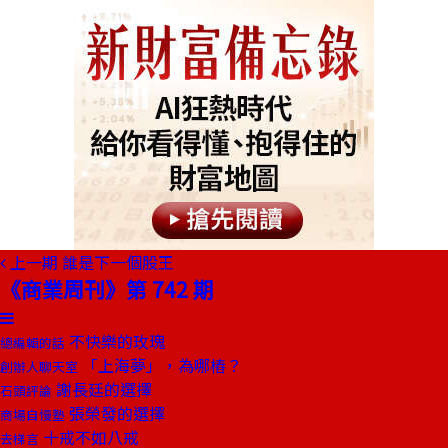
上一期
誰是下一個股王
《商業周刊》第 742 期
不快樂的玫瑰
總編輯的話
「上海夢」，為哪樁？
創辦人聊天室
謝長廷的選擇
石頭評論
張榮發的選擇
商場自慢塾
十戒不如八戒
去梯言