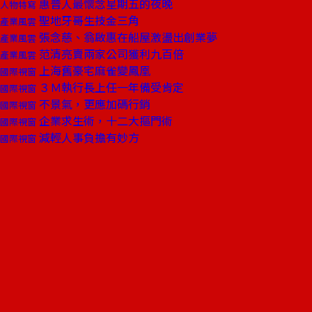
惠普人最懷念星期五的夜晚
人物特寫
聖地牙哥生技金三角
產業風雲
張念慈、翁啟惠在船屋激盪出創業夢
產業風雲
范清亮賣兩家公司獲利九百倍
產業風雲
上海舊豪宅麻雀變鳳凰
國際視窗
３Ｍ執行長上任一年備受肯定
國際視窗
不景氣，更應加碼行銷
國際視窗
企業求生術，十二大摳門術
國際視窗
減輕人事負擔有妙方
國際視窗