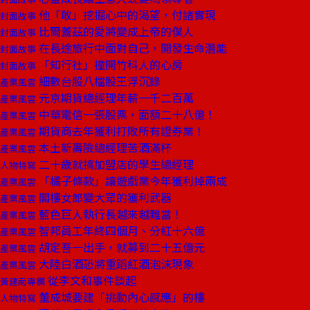
他「敢」挖掘心中的渴望，付諸實現
封面故事
比爾蓋茲的愛將變成上帝的僕人
封面故事
在長途旅行中面對自己，開發生命潛能
封面故事
「知行社」撞開竹科人的心房
封面故事
細數台股八檔股王浮沉錄
產業風雲
元京期貨總經理年薪一千二百萬
產業風雲
中華電信一張股票，面額二十八億！
產業風雲
期貨商去年獲利打敗所有證券業！
產業風雲
本土新壽險總經理苦酒滿杯
產業風雲
二十歲就搞加盟店的學生總經理
人物特寫
「橘子條款」讓遊戲業今年獲利掉兩成
產業風雲
閣樓女郎變大眾的獲利武器
產業風雲
藍色巨人執行長越來越難當！
產業風雲
智邦員工年終四個月、分紅十六億
產業風雲
胡定吾一出手，就募到二十五億元
產業風雲
大陸白酒恐將重蹈紅酒泡沫現象
產業風雲
從李文和事件談起
黃建南專欄
董成城要建「挑動內心感應」的樓
人物特寫