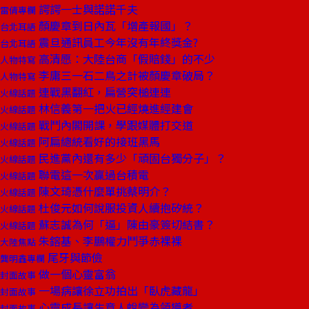
諤諤一士與諾諾千夫
雷倩專欄
顏慶章到日內瓦「增產報國」？
台北耳語
震旦通訊員工今年沒有年終獎金?
台北耳語
高清愿：大陸台商「假賠錢」的不少
人物特寫
李庸三一石二鳥之計被顏慶章破局？
人物特寫
連戰黑翻紅，扁營突槌連連
火線話題
林信義第一把火已經燒進經建會
火線話題
戰鬥內閣開課，學跟媒體打交道
火線話題
阿扁總統看好的接班黑馬
火線話題
民進黨內還有多少「頑固台獨分子」？
火線話題
聯電這一次贏過台積電
火線話題
陳文琦憑什麼單挑蔡明介？
火線話題
杜俊元如何說服投資人續抱矽統？
火線話題
蘇志誠為何「逼」陳由豪簽切結書？
火線話題
朱鎔基、李鵬權力鬥爭赤裸裸
大陸焦點
尾牙與節儉
龔明鑫專欄
做一個心靈富翁
封面故事
一場病讓徐立功拍出「臥虎藏龍」
封面故事
心靈成長讓生意人蛻變為領導者
封面故事