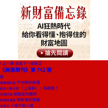
上一期
誰是下一個股王
《商業周刊》第 742 期
不快樂的玫瑰
總編輯的話
「上海夢」，為哪樁？
創辦人聊天室
謝長廷的選擇
石頭評論
張榮發的選擇
商場自慢塾
十戒不如八戒
去梯言