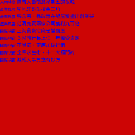
惠普人最懷念星期五的夜晚
人物特寫
聖地牙哥生技金三角
產業風雲
張念慈、翁啟惠在船屋激盪出創業夢
產業風雲
范清亮賣兩家公司獲利九百倍
產業風雲
上海舊豪宅麻雀變鳳凰
國際視窗
３Ｍ執行長上任一年備受肯定
國際視窗
不景氣，更應加碼行銷
國際視窗
企業求生術，十二大摳門術
國際視窗
減輕人事負擔有妙方
國際視窗