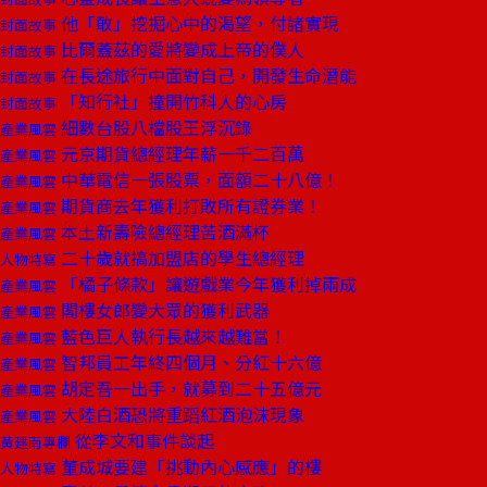
他「敢」挖掘心中的渴望，付諸實現
封面故事
比爾蓋茲的愛將變成上帝的僕人
封面故事
在長途旅行中面對自己，開發生命潛能
封面故事
「知行社」撞開竹科人的心房
封面故事
細數台股八檔股王浮沉錄
產業風雲
元京期貨總經理年薪一千二百萬
產業風雲
中華電信一張股票，面額二十八億！
產業風雲
期貨商去年獲利打敗所有證券業！
產業風雲
本土新壽險總經理苦酒滿杯
產業風雲
二十歲就搞加盟店的學生總經理
人物特寫
「橘子條款」讓遊戲業今年獲利掉兩成
產業風雲
閣樓女郎變大眾的獲利武器
產業風雲
藍色巨人執行長越來越難當！
產業風雲
智邦員工年終四個月、分紅十六億
產業風雲
胡定吾一出手，就募到二十五億元
產業風雲
大陸白酒恐將重蹈紅酒泡沫現象
產業風雲
從李文和事件談起
黃建南專欄
董成城要建「挑動內心感應」的樓
人物特寫