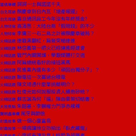
諤諤一士與諾諾千夫
雷倩專欄
顏慶章到日內瓦「增產報國」？
台北耳語
震旦通訊員工今年沒有年終獎金?
台北耳語
高清愿：大陸台商「假賠錢」的不少
人物特寫
李庸三一石二鳥之計被顏慶章破局？
人物特寫
連戰黑翻紅，扁營突槌連連
火線話題
林信義第一把火已經燒進經建會
火線話題
戰鬥內閣開課，學跟媒體打交道
火線話題
阿扁總統看好的接班黑馬
火線話題
民進黨內還有多少「頑固台獨分子」？
火線話題
聯電這一次贏過台積電
火線話題
陳文琦憑什麼單挑蔡明介？
火線話題
杜俊元如何說服投資人續抱矽統？
火線話題
蘇志誠為何「逼」陳由豪簽切結書？
火線話題
朱鎔基、李鵬權力鬥爭赤裸裸
大陸焦點
尾牙與節儉
龔明鑫專欄
做一個心靈富翁
封面故事
一場病讓徐立功拍出「臥虎藏龍」
封面故事
心靈成長讓生意人蛻變為領導者
封面故事