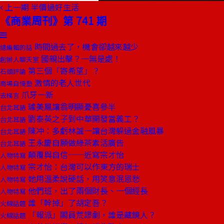
上一期
半價過好生活
《商業周刊》第 741 期
時間過去了，機會卻越來越少
總編輯的話
國親出擊？一無是處！
創辦人聊天室
第三個「寄希望」？
石頭評論
激情的老人世代
商場自慢塾
爪牙一新
去梯言
璩美鳳讓翁明顯憂喜參半
台北耳語
劉泰英之子到中華開發當義工？
台北耳語
陳冲：多虧林誠一讓台灣躲過金融風暴
台北耳語
王永慶自願做綠茶素活廣告
台北耳語
顛覆與自信──近寫宗才怡
人物特寫
宗才怡：台灣可以作東方的瑞士
人物特寫
她用溫柔說硬話，用笑意泯恩愁
人物特寫
他們班，出了兩個財長、一個經長
人物特寫
誰「幹掉」了胡定吾？
火線話題
「報派」閣員荒謬劇，誰是藏鏡人？
火線話題