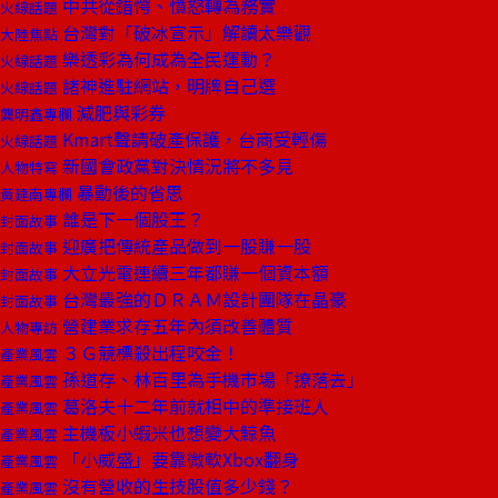
中共從錯愕、憤怒轉為務實
火線話題
台灣對「破冰宣示」解讀太樂觀
大陸焦點
樂透彩為何成為全民運動？
火線話題
諸神進駐網站，明牌自己選
火線話題
減肥與彩券
龔明鑫專欄
Kmart聲請破產保護，台商受輕傷
火線話題
新國會政黨對決情況將不多見
人物特寫
暴動後的省思
黃建南專欄
誰是下一個股王？
封面故事
迎廣把傳統產品做到一股賺一股
封面故事
大立光電連續三年都賺一個資本額
封面故事
台灣最強的ＤＲＡＭ設計團隊在晶豪
封面故事
營建業求存五年內須改善體質
人物專訪
３Ｇ競標殺出程咬金！
產業風雲
孫道存、林百里為手機市場「撩落去」
產業風雲
葛洛夫十二年前就相中的準接班人
產業風雲
主機板小蝦米也想變大鯨魚
產業風雲
「小威盛」要靠微軟Xbox翻身
產業風雲
沒有營收的生技股值多少錢？
產業風雲