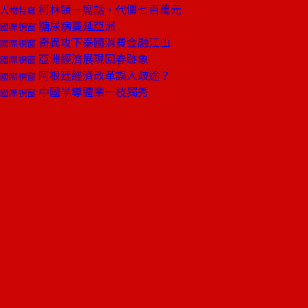
柯林頓一席話，代價七百萬元
人物特寫
糖尿病蔓延亞洲
國際視窗
奇異攻下泰國消費金融江山
國際視窗
亞洲經濟展現回春跡象
國際視窗
阿根廷經濟改革誤入歧途？
國際視窗
中國半導體業一枝獨秀
國際視窗