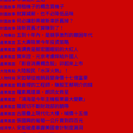
用租機子的概念買機子
封面故事
就算減薪，也不必降低品味
封面故事
何必讓鈔票被新車折舊掉？
封面故事
捨新買舊才算賺到了！
封面故事
五到十年內，是競爭激烈的艱困年代
人物專訪
五大壽險業今年投資策略
產業風雲
黃調貴是蔡宏圖眼前的大紅人
產業風雲
寶來證、元京考慮嫁給外國人
產業風雲
「影音消費概念股」卯起來上市
產業風雲
大陸股民「水深火熱」！
大陸焦點
宋如華從推銷員變身價十七億富豪
人物特寫
穀倉裡的工程師，賺股王蔡明介的錢
產業風雲
羅素鳳還巢，朗訊女救星
產業風雲
「鴻海是今年主機板業最大變數」
產業風雲
關貿切不斷財政部的臍帶
產業風雲
古厝疊上現代化大樓，喊價十五億
產業風雲
張國興的葡萄一公斤賣到四百元
產業風雲
安能破產暴露美國會計制度漏洞
經濟學人