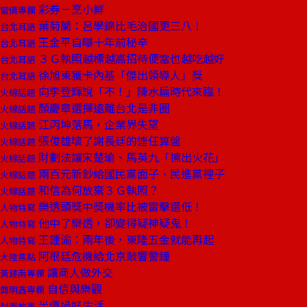
彩券－烹小鮮
雷倩專欄
葉菊蘭：呂學錦比毛治國更三八！
台北耳語
王金平自曝十年前秘辛
台北耳語
３Ｇ執照越標越高招待便當也越吃越好
台北耳語
徐旭東獲卡內基「傑出領導人」獎
台北耳語
向李登輝說「不！」陳水扁時代來臨！
火線話題
顏慶章選擇遠離台北是非圈
火線話題
江丙坤落馬，企業界失望
火線話題
張俊雄壞了謝長廷的連任算盤
火線話題
財劃法讓宋楚瑜、馬英九「擦出火花」
火線話題
兩百元新鈔給國民黨面子、民進黨裡子
火線話題
和信為何放棄３Ｇ執照？
火線話題
樂透頭獎中獎機率比被雷擊還低！
人物特寫
他中了樂透，卻變得疑神疑鬼！
人物特寫
王鍾渝︰兩年後，東隆五金就能再起
人物特寫
阿根廷危機給北京敲響警鐘
大陸焦點
讓商人做外交
黃建南專欄
自信與樂觀
龔明鑫專欄
半價過好生活
封面故事