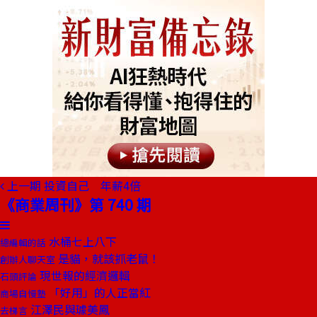
上一期
投資自己 年薪4倍
《商業周刊》第 740 期
水桶七上八下
總編輯的話
是貓，就該抓老鼠！
創辦人聊天室
現世報的經濟邏輯
石頭評論
「好用」的人正當紅
商場自慢塾
江澤民與璩美鳳
去梯言