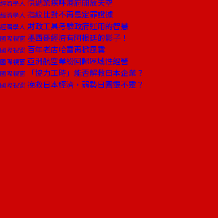
快遞業疾呼港府開放天空
經濟學人
指紋比對不再是定罪證據
經濟學人
財政工具考驗政府運用的智慧
經濟學人
墨西哥經濟有阿根廷的影子！
國際視窗
百年老店哈雷再掀風雲
國際視窗
亞洲航空業紛回歸區域性經營
國際視窗
「協力工時」能否解救日本企業？
國際視窗
挽救日本經濟，弱勢日圓靈不靈？
國際視窗