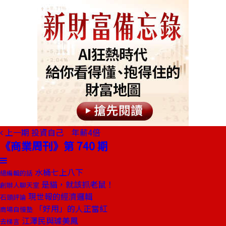
上一期
投資自己 年薪4倍
《商業周刊》第 740 期
水桶七上八下
總編輯的話
是貓，就該抓老鼠！
創辦人聊天室
現世報的經濟邏輯
石頭評論
「好用」的人正當紅
商場自慢塾
江澤民與璩美鳳
去梯言