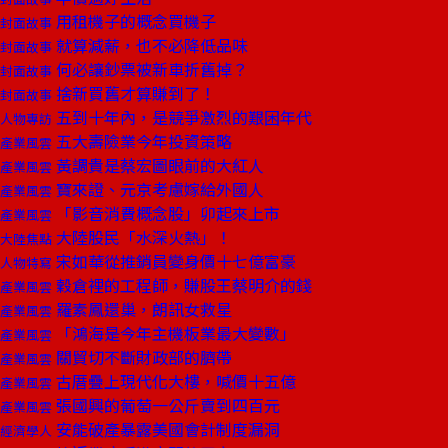
用租機子的概念買機子
封面故事
就算減薪，也不必降低品味
封面故事
何必讓鈔票被新車折舊掉？
封面故事
捨新買舊才算賺到了！
封面故事
五到十年內，是競爭激烈的艱困年代
人物專訪
五大壽險業今年投資策略
產業風雲
黃調貴是蔡宏圖眼前的大紅人
產業風雲
寶來證、元京考慮嫁給外國人
產業風雲
「影音消費概念股」卯起來上市
產業風雲
大陸股民「水深火熱」！
大陸焦點
宋如華從推銷員變身價十七億富豪
人物特寫
穀倉裡的工程師，賺股王蔡明介的錢
產業風雲
羅素鳳還巢，朗訊女救星
產業風雲
「鴻海是今年主機板業最大變數」
產業風雲
關貿切不斷財政部的臍帶
產業風雲
古厝疊上現代化大樓，喊價十五億
產業風雲
張國興的葡萄一公斤賣到四百元
產業風雲
安能破產暴露美國會計制度漏洞
經濟學人