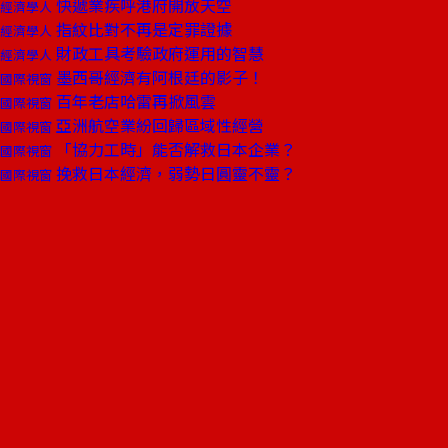
快遞業疾呼港府開放天空
經濟學人
指紋比對不再是定罪證據
經濟學人
財政工具考驗政府運用的智慧
經濟學人
墨西哥經濟有阿根廷的影子！
國際視窗
百年老店哈雷再掀風雲
國際視窗
亞洲航空業紛回歸區域性經營
國際視窗
「協力工時」能否解救日本企業？
國際視窗
挽救日本經濟，弱勢日圓靈不靈？
國際視窗