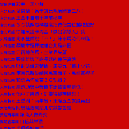
彩券－烹小鮮
雷倩專欄
葉菊蘭：呂學錦比毛治國更三八！
台北耳語
王金平自曝十年前秘辛
台北耳語
３Ｇ執照越標越高招待便當也越吃越好
台北耳語
徐旭東獲卡內基「傑出領導人」獎
台北耳語
向李登輝說「不！」陳水扁時代來臨！
火線話題
顏慶章選擇遠離台北是非圈
火線話題
江丙坤落馬，企業界失望
火線話題
張俊雄壞了謝長廷的連任算盤
火線話題
財劃法讓宋楚瑜、馬英九「擦出火花」
火線話題
兩百元新鈔給國民黨面子、民進黨裡子
火線話題
和信為何放棄３Ｇ執照？
火線話題
樂透頭獎中獎機率比被雷擊還低！
人物特寫
他中了樂透，卻變得疑神疑鬼！
人物特寫
王鍾渝︰兩年後，東隆五金就能再起
人物特寫
阿根廷危機給北京敲響警鐘
大陸焦點
讓商人做外交
黃建南專欄
自信與樂觀
龔明鑫專欄
半價過好生活
封面故事